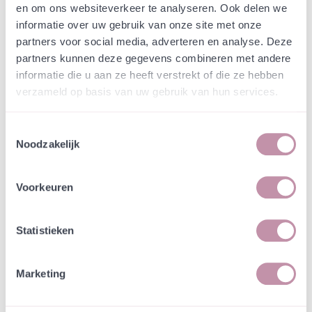
Ontwikkeling
en om ons websiteverkeer te analyseren. Ook delen we
Net boven het wortelsysteem ontwikkelen de
informatie over uw gebruik van onze site met onze
planten een bladrozet. Uit deze bladrozet komt
partners voor social media, adverteren en analyse. Deze
een vierkante stengel tevoorschijn die rechtop
partners kunnen deze gegevens combineren met andere
staat en behaard is. De bladeren hebben een
informatie die u aan ze heeft verstrekt of die ze hebben
driehoekige vorm met een duidelijke hartvormige
verzameld op basis van uw gebruik van hun services.
voet. De rand van deze bladeren is gekarteld tot
gezaagd. Aan de top van de stengel en eventuele
Toestemmingsselectie
zijtakken ontwikkelt zich de bloeiwijze.
Noodzakelijk
Ecologische waarde
Voorkeuren
Veldsalie wordt graag bezocht door dag- en
nachtvlinders, vele bijen en hommels, zoals de
Grote wolbij, Blauwe metselbij, Rosse metselbij en
Statistieken
Akkerhommel.
Marketing
Combineren
Veldsalie combineert mooi met Kartuizer anjer,
Gewone margriet, Kleine pimpernel, Gele