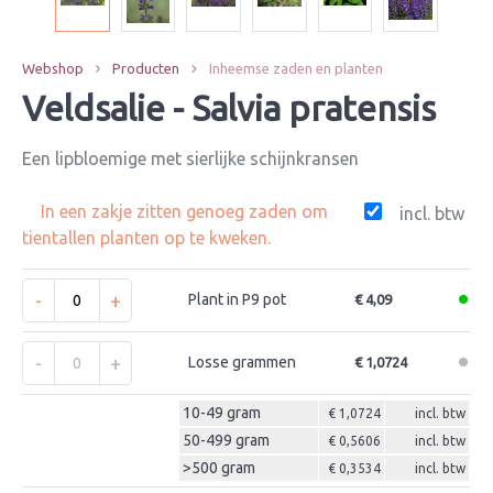
Webshop
Producten
Inheemse zaden en planten
Veldsalie - Salvia pratensis
Een lipbloemige met sierlijke schijnkransen
In een zakje zitten genoeg zaden om
incl. btw
tientallen planten op te kweken.
-
+
Plant in P9 pot
€ 4,09
-
+
Losse grammen
€ 1,0724
10-49 gram
€ 1,0724
incl. btw
50-499 gram
€ 0,5606
incl. btw
>500 gram
€ 0,3534
incl. btw