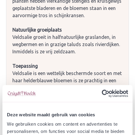
planten hebben vierkantige stengels en kruisgewijs
geplaatste bladeren en de bloemen staan in een
aarvormige tros in schijnkransen.
Natuurlijke groeiplaats
Veldsalie groeit in halfnatuurlijke graslanden, in
wegbermen en in grazige taluds zoals rivierdijken.
Inmiddels is ze vrij zeldzaam.
Toepassing
Veldsalie is een wettelijk beschermde soort en met
haar helderblauwe bloemen is ze prachtig in een
siertuin. In het openbaar groen is deze plant een
visueel aantrekkelijk en ecologisch waardevolle
soort op kalkhoudende bodems in bermen of voor
een bloemenweide samen met andere
Deze website maakt gebruik van cookies
kalkminnende soorten, zoals Blaassilene,
Beemdkroon, Duifkruid en Wilde marjolein.
We gebruiken cookies om content en advertenties te
personaliseren, om functies voor social media te bieden