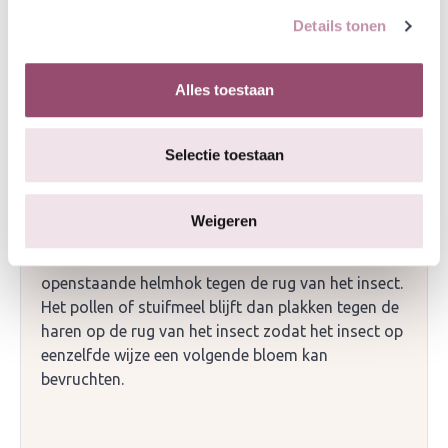
morgenster, Pastinaak en Geel walstro.
Details tonen
Overig
Alles toestaan
Een bijzonderheid is het hevelmechanisme dat de
Veldsalie in de loop van de evolutie ontwikkeld
heeft om de bestuiving door bijen en hommels
Selectie toestaan
succesvol te maken. Als het insect de bloem
binnen gaat tussen de bovenlip en de onderlip,
drukt het onder in de bloem met zijn kop tegen een
Weigeren
plaatje aan de helmdraad. Door de druk klapt het
bovendeel van de helmdraad met het
openstaande helmhok tegen de rug van het insect.
Het pollen of stuifmeel blijft dan plakken tegen de
haren op de rug van het insect zodat het insect op
eenzelfde wijze een volgende bloem kan
bevruchten.