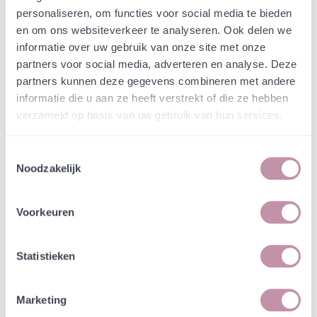
Webshop
Speciaalmengsels (hidden)
personaliseren, om functies voor social media te bieden
Krimpenerwaards Gras-
en om ons websiteverkeer te analyseren. Ook delen we
kruidenmengsel
informatie over uw gebruik van onze site met onze
partners voor social media, adverteren en analyse. Deze
partners kunnen deze gegevens combineren met andere
In een zakje zitten genoeg zaden om
incl. btw
informatie die u aan ze heeft verstrekt of die ze hebben
tientallen planten op te kweken.
verzameld op basis van uw gebruik van hun services.
-
+
Losse grammen
€ 0,33
Toestemmingsselectie
Noodzakelijk
In winkelwagen
Bewaren
Voorkeuren
Natuurvriendelijke kwekerij
Jouw bestelling draagt bij aan meer biodiversiteit
Statistieken
Marketing
Specificatie