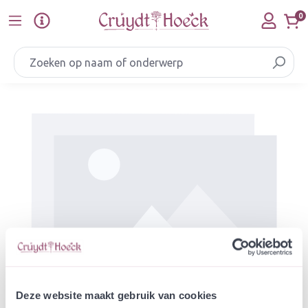
Ga naar de hoofdinhoud
0
Afbeeldingengalerij overslaan
Deze website maakt gebruik van cookies