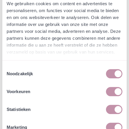
Webshop
Speciaalmengsels (hidden)
We gebruiken cookies om content en advertenties te
N307 Roggebot
personaliseren, om functies voor social media te bieden
en om ons websiteverkeer te analyseren. Ook delen we
Overijsselzijde -
informatie over uw gebruik van onze site met onze
Stroomdalflora
partners voor social media, adverteren en analyse. Deze
partners kunnen deze gegevens combineren met andere
informatie die u aan ze heeft verstrekt of die ze hebben
In een zakje zitten genoeg zaden om
incl. btw
verzameld op basis van uw gebruik van hun services.
tientallen planten op te kweken.
Toestemmingsselectie
-
+
Losse grammen
€ 0,60
Noodzakelijk
In winkelwagen
Bewaren
Voorkeuren
Natuurvriendelijke kwekerij
Statistieken
Jouw bestelling draagt bij aan meer biodiversiteit
Marketing