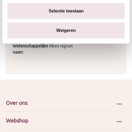
Inheems/uitheems:
Inheems in Nederland
Selectie toestaan
Licht:
halfschaduw, zonnige plek
Planttype:
Struik
Weigeren
Vocht:
nat
Wetenschappelijke
Ribes nigrum
naam:
Over ons
Webshop