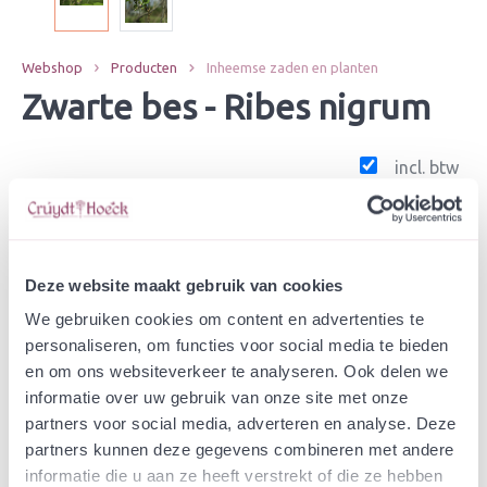
Webshop
Producten
Inheemse zaden en planten
Zwarte bes - Ribes nigrum
incl. btw
-
+
Los stuk wortelgoed
€ 8,38
Deze website maakt gebruik van cookies
-
+
Plant in C3 liter pot
€ 15,29
We gebruiken cookies om content en advertenties te
personaliseren, om functies voor social media te bieden
In winkelwagen
Bewaren
en om ons websiteverkeer te analyseren. Ook delen we
informatie over uw gebruik van onze site met onze
partners voor social media, adverteren en analyse. Deze
Natuurvriendelijke kwekerij
partners kunnen deze gegevens combineren met andere
Jouw bestelling draagt bij aan meer biodiversiteit
informatie die u aan ze heeft verstrekt of die ze hebben