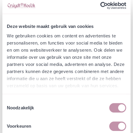
-
+
Zakje zaden
€ 4,36
In winkelwagen
Bewaren
Deze website maakt gebruik van cookies
We gebruiken cookies om content en advertenties te
personaliseren, om functies voor social media te bieden
Natuurvriendelijke kwekerij
Jouw bestelling draagt bij aan meer biodiversiteit
en om ons websiteverkeer te analyseren. Ook delen we
informatie over uw gebruik van onze site met onze
partners voor social media, adverteren en analyse. Deze
partners kunnen deze gegevens combineren met andere
Specificatie
informatie die u aan ze heeft verstrekt of die ze hebben
verzameld op basis van uw gebruik van hun services.
Hemelsleutel (voorheen Sedum telephium) is een
middellage vetplant met paarsrode, roze,
Toestemmingsselectie
groengele of witachtige bloemen. Ze groeit in
Noodzakelijk
redelijk vochtige bermen en graslanden. Het kan
zijn dat u planten of zaden heeft ontvangen met
witgroene bloemen. We zijn momenteel (2025) aan
Voorkeuren
het onderzoeken of we ook zaden kunnen telen