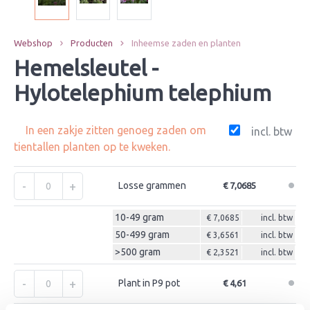
Webshop
Producten
Inheemse zaden en planten
Hemelsleutel -
Hylotelephium telephium
In een zakje zitten genoeg zaden om
incl. btw
tientallen planten op te kweken.
-
+
Losse grammen
€ 7,0685
10-49 gram
€ 7,0685
incl. btw
50-499 gram
€ 3,6561
incl. btw
>500 gram
€ 2,3521
incl. btw
-
+
Plant in P9 pot
€ 4,61