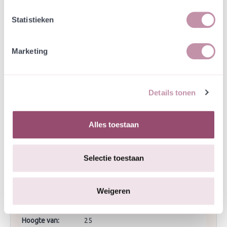
van de roze vorm.
Statistieken
Specificaties
Marketing
Bestuiving/nectar:
Hommels, Vlinders, bijen,
zweefvliegen
Details tonen
Bloeimaanden:
juli, augustus, september
Bloeitijd
juli
Alles toestaan
beginmaand:
Bloeitijd
september
Selectie toestaan
eindmaand:
Eigenschappen:
Heemplanten, Meer bijen en vlinders
Weigeren
Hoogte tot:
60
Hoogte van:
25