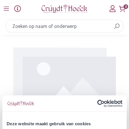
Ga naar de hoofdinhoud
0
Afbeeldingengalerij overslaan
Deze website maakt gebruik van cookies