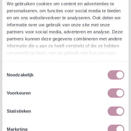
Webshop
Speciaalmengsels (hidden)
We gebruiken cookies om content en advertenties te
Gebiedseigen mengsel
personaliseren, om functies voor social media te bieden
en om ons websiteverkeer te analyseren. Ook delen we
verbreding F411 Sint-
informatie over uw gebruik van onze site met onze
Niklaas Sint-Gillis-Waas
partners voor social media, adverteren en analyse. Deze
partners kunnen deze gegevens combineren met andere
informatie die u aan ze heeft verstrekt of die ze hebben
In een zakje zitten genoeg zaden om
incl. btw
verzameld op basis van uw gebruik van hun services.
tientallen planten op te kweken.
Toestemmingsselectie
-
+
Losse grammen
€ 0,73
Noodzakelijk
In winkelwagen
Bewaren
Voorkeuren
Natuurvriendelijke kwekerij
Statistieken
Jouw bestelling draagt bij aan meer biodiversiteit
Marketing