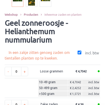
Webshop
Producten
Inheemse zaden en planten
Geel zonneroosje -
Helianthemum
nummularium
In een zakje zitten genoeg zaden om
incl. btw
tientallen planten op te kweken.
-
+
Losse grammen
€ 4,7042
10-49 gram
€ 4,7042
incl. btw
50-499 gram
€ 2,4252
incl. btw
>500 gram
€ 1,5721
incl. btw
-
+
Zakje zaden
€ 4,36