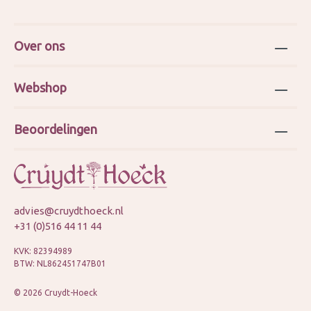
Over ons
Webshop
Beoordelingen
advies@cruydthoeck.nl
+31 (0)516 44 11 44
KVK: 82394989
BTW: NL862451747B01
© 2026 Cruydt-Hoeck