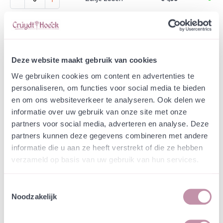
-
+
Plant in P9 pot
€ 4,09
Deze website maakt gebruik van cookies
In winkelwagen
Bewaren
We gebruiken cookies om content en advertenties te
personaliseren, om functies voor social media te bieden
Natuurvriendelijke kwekerij
en om ons websiteverkeer te analyseren. Ook delen we
Jouw bestelling draagt bij aan meer biodiversiteit
informatie over uw gebruik van onze site met onze
partners voor social media, adverteren en analyse. Deze
partners kunnen deze gegevens combineren met andere
Specificatie
informatie die u aan ze heeft verstrekt of die ze hebben
verzameld op basis van uw gebruik van hun services.
Het Zonneroosje is een groenblijvend, liggende
(bodembedekkende) of opgaande (dwerg)struik. In
Toestemmingsselectie
Nederland vind je de plant op kalkbodems
Noodzakelijk
voornamelijk in Zuid-Limburg. De soort staat op
de Nederlandse Rode Lijst van planten als