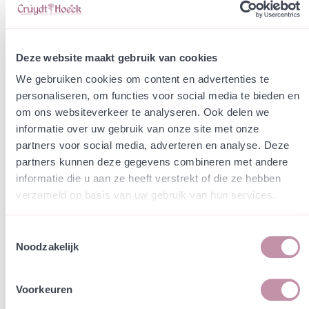
Deze website maakt gebruik van cookies
Bestaande vegetatie verwijderen
We gebruiken cookies om content en advertenties te
Dit is heel belangrijk om de bloemenzaden makkelijker te
personaliseren, om functies voor social media te bieden en
laten ontkiemen, zonder concurrentie van gras en
om ons websiteverkeer te analyseren. Ook delen we
snelgroeiende (on)kruiden.
informatie over uw gebruik van onze site met onze
partners voor social media, adverteren en analyse. Deze
partners kunnen deze gegevens combineren met andere
Optie 1: Vals zaaibed - Behoud van bodemleven
informatie die u aan ze heeft verstrekt of die ze hebben
Duurt wat langer, alleen mogelijk in de droge, hete
verzameld op basis van uw gebruik van hun services.
zomermaanden. Eerst frees je de bodem oppervlakkig (5
tot 7cm), dit kan achter een trekker. Vervolgens maak je
het vlak met een rotorkopeg en laat je de oppervlakkige
Toestemmingsselectie
Noodzakelijk
onkruiden kiemen. 2 tot 3 weken later ga je nogmaals met
een rotorkopeg erover, en na 2 tot 3 weken herhaal je dit
nogmaals. De onkruiden in de toplaag zijn nu sterk
Voorkeuren
teruggedrongen. Door dit in de droge hete