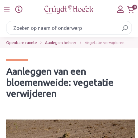
Ga naar de hoofdinhoud
0
Openbare ruimte
Aanleg en beheer
Vegetatie verwijderen
Aanleggen van een
bloemenweide: vegetatie
verwijderen