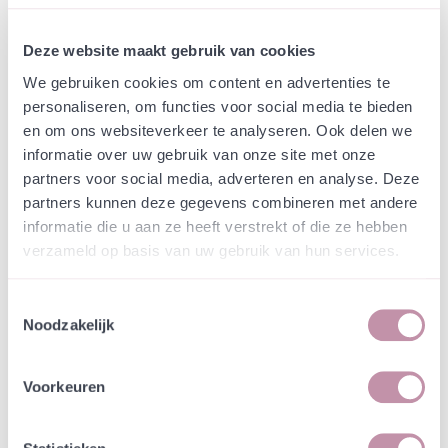
Deze website maakt gebruik van cookies
Webshop
Producten
Inheemse zaden en planten
We gebruiken cookies om content en advertenties te
Geschubde mannetjesvaren
personaliseren, om functies voor social media te bieden
- Dryopteris affinis
en om ons websiteverkeer te analyseren. Ook delen we
informatie over uw gebruik van onze site met onze
partners voor social media, adverteren en analyse. Deze
In een zakje zitten genoeg zaden om
incl. btw
partners kunnen deze gegevens combineren met andere
tientallen planten op te kweken.
informatie die u aan ze heeft verstrekt of die ze hebben
verzameld op basis van uw gebruik van hun services.
-
+
Plant in P9 pot
€ 5,13
Toestemmingsselectie
Noodzakelijk
In winkelwagen
Bewaren
Voorkeuren
Natuurvriendelijke kwekerij
Jouw bestelling draagt bij aan meer biodiversiteit