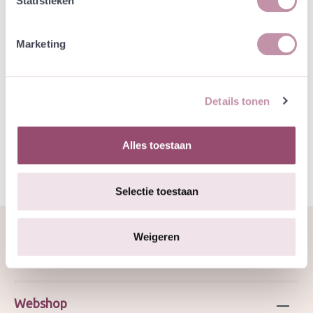
Statistieken
Specificatie
Marketing
Specificaties
Details tonen
Bloeimaanden:
juli, augustus, september, oktober
Alles toestaan
Selectie toestaan
Weigeren
Over ons
Webshop