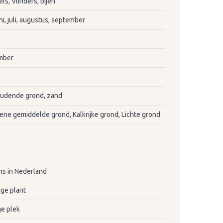
s, Vlinders, bijen
ni, juli, augustus, september
mber
oudende grond, zand
ne gemiddelde grond, Kalkrijke grond, Lichte grond
s in Nederland
ige plant
e plek