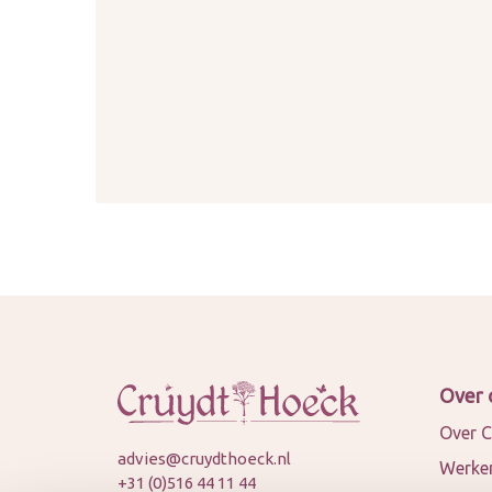
Over 
Over C
advies@cruydthoeck.nl
Werken
+31 (0)516 44 11 44