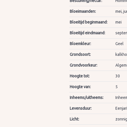
Bestuiving/nectar:
Hommel
Bloeimaanden:
mei, ju
Bloeitijd beginmaand:
mei
Bloeitijd eindmaand:
septe
Bloemkleur:
Geel
Grondsoort:
kalkh
Grondvoorkeur:
Algeme
Hoogte tot:
30
Hoogte van:
5
Inheems/uitheems:
Inheem
Levensduur:
Eenjar
Licht:
zonnig