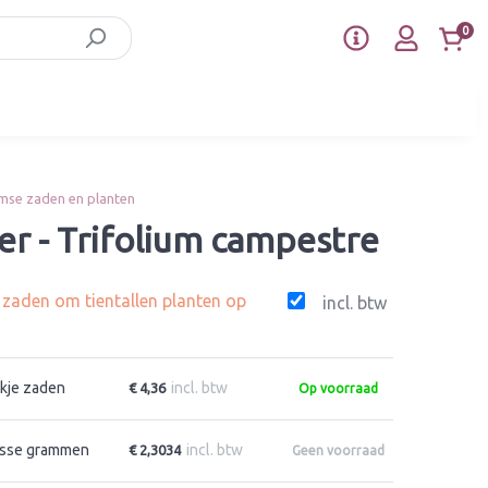
0
mse zaden en planten
er - Trifolium campestre
g zaden om tientallen planten op
incl. btw
kje zaden
incl. btw
€ 4,36
Op voorraad
sse grammen
incl. btw
€ 2,3034
Geen voorraad