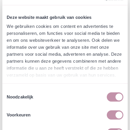
In winkelwagen
Bewaren
Deze website maakt gebruik van cookies
Natuurvriendelijke kwekerij
We gebruiken cookies om content en advertenties te
Jouw bestelling draagt bij aan meer biodiversiteit
personaliseren, om functies voor social media te bieden
en om ons websiteverkeer te analyseren. Ook delen we
informatie over uw gebruik van onze site met onze
partners voor social media, adverteren en analyse. Deze
Specificatie
partners kunnen deze gegevens combineren met andere
informatie die u aan ze heeft verstrekt of die ze hebben
Heldere gele bloemen in typische mosterdtrossen
verzameld op basis van uw gebruik van hun services.
op een grijzige stengel boven fijne geveerde of
veerdelige bladeren.
Toestemmingsselectie
Noodzakelijk
Specificaties
Voorkeuren
Bestuiving/nectar:
Hommels, Vlinders, bijen,
zweefvliegen