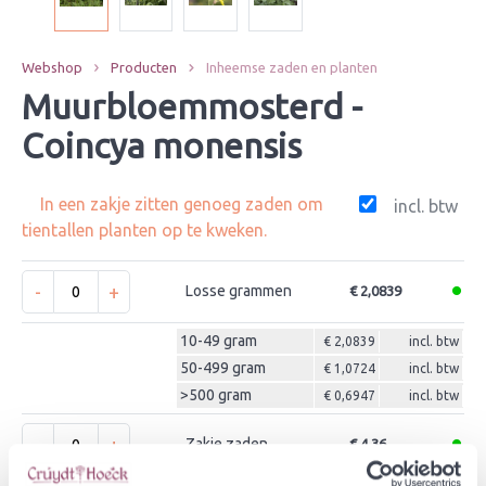
Webshop
Producten
Inheemse zaden en planten
Muurbloemmosterd -
Coincya monensis
In een zakje zitten genoeg zaden om
incl. btw
tientallen planten op te kweken.
-
+
Losse grammen
€ 2,0839
10-49 gram
€ 2,0839
incl. btw
50-499 gram
€ 1,0724
incl. btw
>500 gram
€ 0,6947
incl. btw
-
+
Zakje zaden
€ 4,36