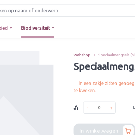
bied
Biodiversiteit
Webshop
Speciaalmengsels (h
Speciaalmen
In een zakje zitten genoe
te kweken.
-
+
In winkelwagen