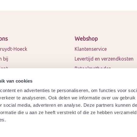
ons
Webshop
ruydt-Hoeck
Klantenservice
 bij
Levertijd en verzendkosten
iant
Betaalmethoden
 en blogs
Algemene voorwaarden
ik van cookies
ct
Privacy policy
ontent en advertenties te personaliseren, om functies voor soci
werkingspartners
Retourneren
erkeer te analyseren. Ook delen we informatie over uw gebruik
or social media, adverteren en analyse. Deze partners kunnen 
a
Garantie
ormatie die u aan ze heeft verstrekt of die ze hebben verzameld
ydt-Hoeck biologisch
Modelformulier herroeping
es.
ificeerd?
Veelgestelde vragen