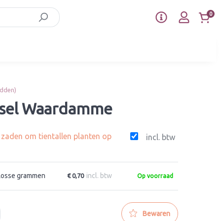
0
idden)
gsel Waardamme
g zaden om tientallen planten op
incl. btw
Losse grammen
incl. btw
€ 0,70
Op voorraad
Bewaren