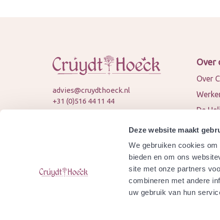
Over 
Over C
advies@cruydthoeck.nl
Werken
+31 (0)516 44 11 44
De Hel
KVK: 82394989
Nieuws
BTW: NL862451747B01
Deze website maakt gebru
Conta
We gebruiken cookies om c
© 2026 Cruydt-Hoeck
Samen
bieden en om ons websitev
site met onze partners vo
Agend
combineren met andere inf
Is Cru
uw gebruik van hun servic
gecert