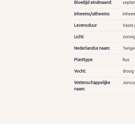
Bloeitijd eindmaand:
septe
Inheems/uitheems:
Inheem
Levensduur:
Vaste 
Licht:
zonnig
Nederlandse naam:
Tenge
Planttype:
Rus
Vocht:
droog
Wetenschappelijke
Juncus
naam: