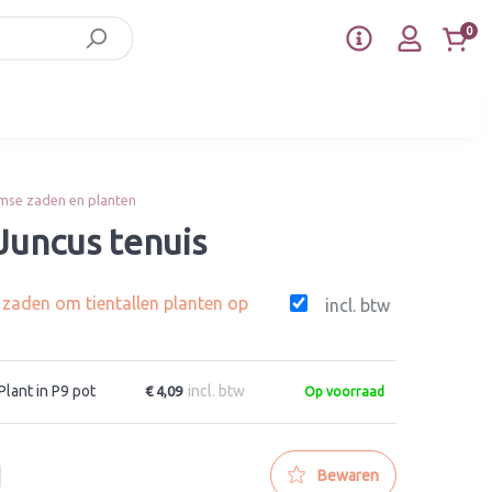
0
mse zaden en planten
Juncus tenuis
g zaden om tientallen planten op
incl. btw
Plant in P9 pot
incl. btw
€ 4,09
Op voorraad
Bewaren