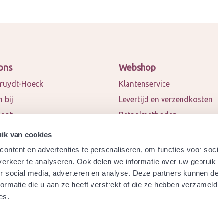
ons
Webshop
ruydt-Hoeck
Klantenservice
 bij
Levertijd en verzendkosten
iant
Betaalmethoden
 en blogs
Algemene voorwaarden
ik van cookies
ct
Privacy policy
ontent en advertenties te personaliseren, om functies voor soci
werkingspartners
Retourneren
erkeer te analyseren. Ook delen we informatie over uw gebruik
or social media, adverteren en analyse. Deze partners kunnen 
a
Garantie
ormatie die u aan ze heeft verstrekt of die ze hebben verzameld
ydt-Hoeck biologisch
Modelformulier herroeping
es.
ificeerd?
Veelgestelde vragen