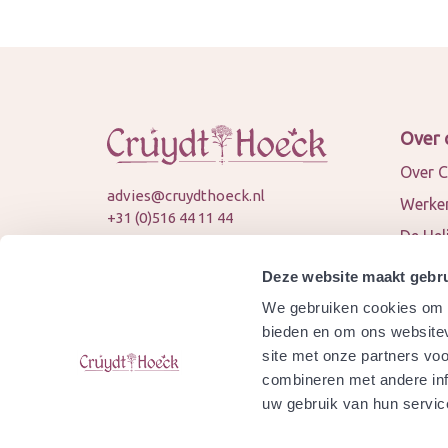
Over 
Over C
advies@cruydthoeck.nl
Werken
+31 (0)516 44 11 44
De Hel
KVK: 82394989
Nieuws
BTW: NL862451747B01
Deze website maakt gebru
Conta
We gebruiken cookies om c
© 2026 Cruydt-Hoeck
Samen
bieden en om ons websitev
site met onze partners vo
Agend
combineren met andere inf
Is Cru
uw gebruik van hun servic
gecert