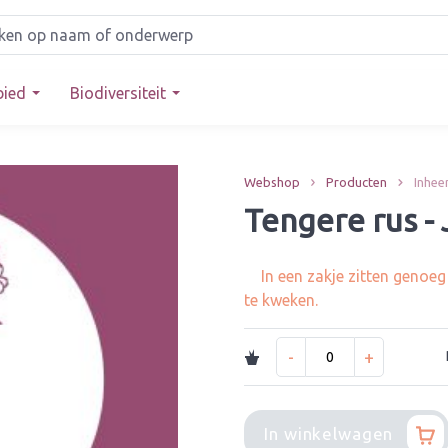
bied
Biodiversiteit
Webshop
Producten
Inhee
Tengere rus - 
In een zakje zitten genoe
te kweken.
-
+
In winkelwagen