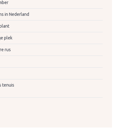
mber
s in Nederland
plant
e plek
re rus
 tenuis