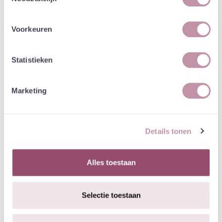
binnenland (Limburg). Traditioneel werd de plant
gebruikt om wonden mee te helen. Wondklaver is
Voorkeuren
tevens een waardplant voor dwergblauwtje en
klaverblauwtje. Klaverblauwtje komt in Nederland
helaas meestal niet meer voor.
Statistieken
Specificaties
Marketing
Bestuiving/nectar:
Hommels, Vlinders, bijen
Details tonen
Bloeimaanden:
mei, juni, juli, augustus, september
Bloeitijd
mei
Alles toestaan
beginmaand:
Bloeitijd
september
eindmaand:
Selectie toestaan
Bloemkleur:
Geel