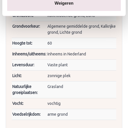
Weigeren
Eigenschappen:
Heemplanten
Grondsoort:
kalkhoudende grond, zand
Grondvoorkeur:
Algemene gemiddelde grond, Kalkrijke
grond, Lichte grond
Hoogte tot:
60
Inheems/uitheems:
Inheems in Nederland
Levensduur:
Vaste plant
Licht:
zonnige plek
Natuurlijke
Grasland
groeiplaatsen:
Vocht:
vochtig
Voedselrijkdom:
arme grond