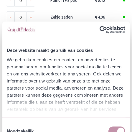
-
+
Plant in P9 pot
€ 5,13
-
+
Zakje zaden
€ 4,36
In winkelwagen
Bewaren
Deze website maakt gebruik van cookies
Natuurvriendelijke kwekerij
We gebruiken cookies om content en advertenties te
Jouw bestelling draagt bij aan meer biodiversiteit
personaliseren, om functies voor social media te bieden
en om ons websiteverkeer te analyseren. Ook delen we
informatie over uw gebruik van onze site met onze
Specificatie
partners voor social media, adverteren en analyse. Deze
partners kunnen deze gegevens combineren met andere
Zoet geurende, mooie soort voor kalkrijke grond.
informatie die u aan ze heeft verstrekt of die ze hebben
Hommels en vlinders.
verzameld op basis van uw gebruik van hun services.
Wondklaver is een zeldzame plant op bij voorkeur
Toestemmingsselectie
kalkrijke grond in de duinen en op hellingen in het
Noodzakelijk