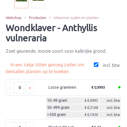
Webshop
Producten
Inheemse zaden en planten
Wondklaver - Anthyllis
vulneraria
Zoet geurende, mooie soort voor kalkrijke grond.
In een zakje zitten genoeg zaden om
incl. btw
tientallen planten op te kweken.
-
+
Losse grammen
€ 0,9993
10-49 gram
€ 0,9993
incl. btw
50-499 gram
€ 0,3168
incl. btw
>500 gram
€ 0,1950
incl. btw