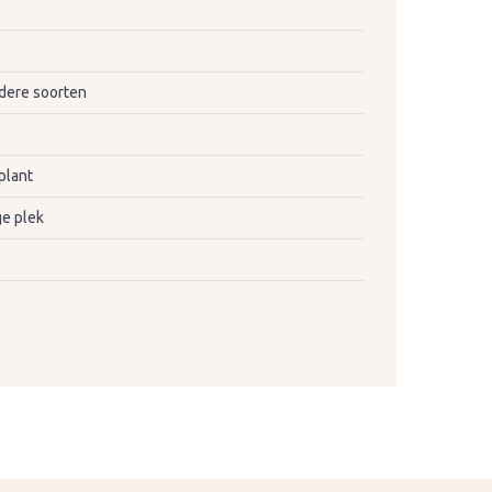
dere soorten
plant
e plek