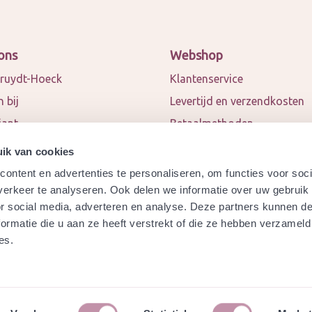
ons
Webshop
ruydt-Hoeck
Klantenservice
 bij
Levertijd en verzendkosten
iant
Betaalmethoden
 en blogs
Algemene voorwaarden
ik van cookies
ct
Privacy policy
ontent en advertenties te personaliseren, om functies voor soci
werkingspartners
Retourneren
erkeer te analyseren. Ook delen we informatie over uw gebruik
or social media, adverteren en analyse. Deze partners kunnen 
a
Garantie
ormatie die u aan ze heeft verstrekt of die ze hebben verzameld
ydt-Hoeck biologisch
Modelformulier herroeping
es.
ificeerd?
Veelgestelde vragen