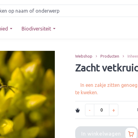
bied
Biodiversiteit
Webshop
Producten
Inhee
Zacht vetkrui
In een zakje zitten genoe
te kweken.
-
+
In winkelwagen