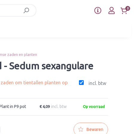
0
mse zaden en planten
d - Sedum sexangulare
g zaden om tientallen planten op
incl. btw
Plant in P9 pot
incl. btw
€ 4,09
Op voorraad
Bewaren