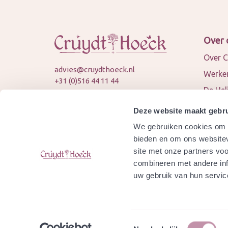
Over 
Over C
advies@cruydthoeck.nl
Werken
+31 (0)516 44 11 44
De Hel
KVK: 82394989
Nieuws
BTW: NL862451747B01
Deze website maakt gebru
Conta
We gebruiken cookies om c
© 2026 Cruydt-Hoeck
Samen
bieden en om ons websitev
site met onze partners vo
Agend
combineren met andere inf
Is Cru
uw gebruik van hun servic
gecert
Toestemmingsselectie