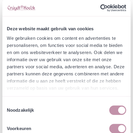
50-499 gram
€ 5,9473
incl. btw
>500 gram
€ 3,8389
incl. btw
Deze website maakt gebruik van cookies
In winkelwagen
Bewaren
We gebruiken cookies om content en advertenties te
personaliseren, om functies voor social media te bieden
Natuurvriendelijke kwekerij
en om ons websiteverkeer te analyseren. Ook delen we
Jouw bestelling draagt bij aan meer biodiversiteit
informatie over uw gebruik van onze site met onze
partners voor social media, adverteren en analyse. Deze
partners kunnen deze gegevens combineren met andere
Specificatie
informatie die u aan ze heeft verstrekt of die ze hebben
verzameld op basis van uw gebruik van hun services.
Deze tweejarige blauwe bloeier is een magneet
voor hommels en familie van de klokjes. De
Toestemmingsselectie
planten en bloemen worden groter of kleiner
Noodzakelijk
naarmate er vocht en voeding beschikbaar is.
Voorkeuren
Specificaties