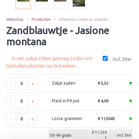
Webshop
Producten
Inheemse zaden en planten
Zandblauwtje - Jasione
montana
In een zakje zitten genoeg zaden om
incl. btw
tientallen planten op te kweken.
-
+
Zakje zaden
€ 5,52
-
+
Plant in P9 pot
€ 4,09
-
+
Losse grammen
€ 11,5045
€ 11,504
10-49 gram
incl. btw
5