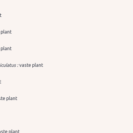
t
 plant
 plant
iculatus :
vaste plant
t
te plant
aste plant