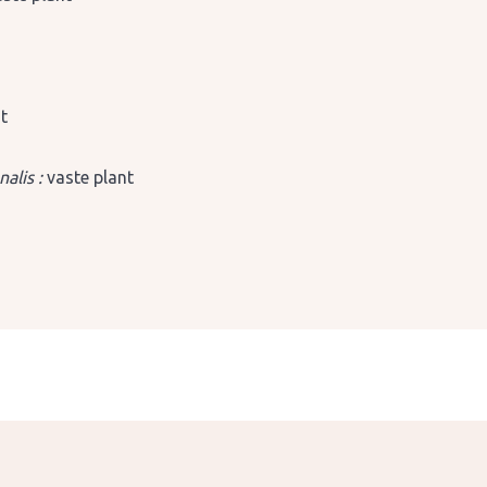
nt
alis :
vaste plant