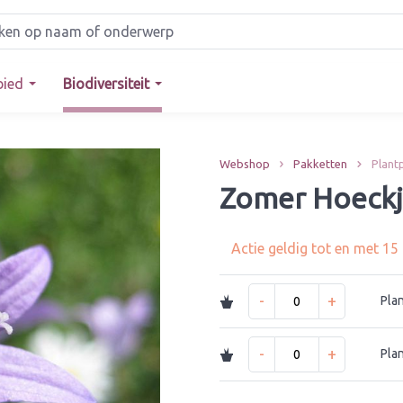
bied
Biodiversiteit
Webshop
Pakketten
Plant
Zomer Hoeckj
Actie geldig tot en met 1
-
+
Pla
-
+
Pla