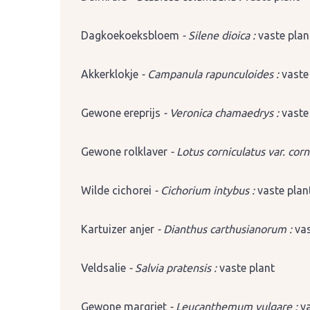
Dagkoekoeksbloem
- Silene dioica :
vaste plan
Akkerklokje
- Campanula rapunculoides :
vaste
Gewone ereprijs
- Veronica chamaedrys :
vaste
Gewone rolklaver
- Lotus corniculatus var. corn
Wilde cichorei
- Cichorium intybus :
vaste plan
Kartuizer anjer
- Dianthus carthusianorum :
vas
Veldsalie
- Salvia pratensis :
vaste plant
Gewone margriet
- Leucanthemum vulgare :
v