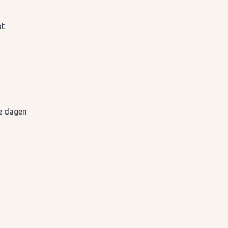
ot
ge dagen