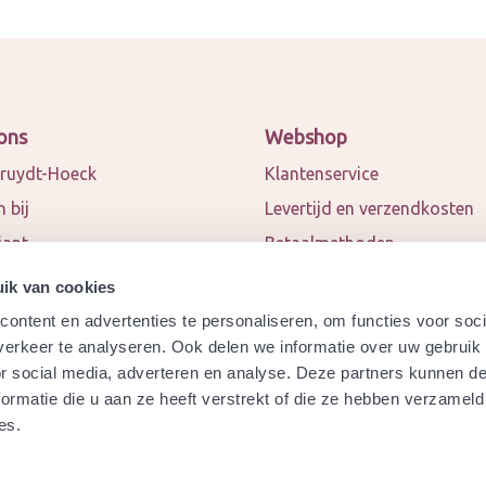
ons
Webshop
ruydt-Hoeck
Klantenservice
 bij
Levertijd en verzendkosten
iant
Betaalmethoden
 en blogs
Algemene voorwaarden
ik van cookies
ct
Privacy policy
ontent en advertenties te personaliseren, om functies voor soci
werkingspartners
Retourneren
erkeer te analyseren. Ook delen we informatie over uw gebruik
or social media, adverteren en analyse. Deze partners kunnen 
a
Garantie
ormatie die u aan ze heeft verstrekt of die ze hebben verzameld
ydt-Hoeck biologisch
Modelformulier herroeping
es.
ificeerd?
Veelgestelde vragen