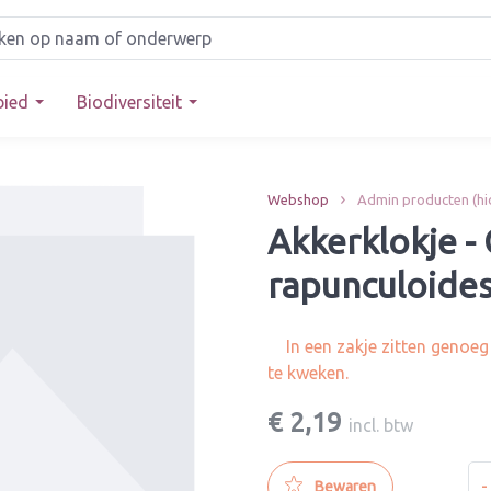
bied
Biodiversiteit
Webshop
Admin producten (hi
Akkerklokje -
rapunculoide
In een zakje zitten genoe
te kweken.
€ 2,19
incl. btw
-
Bewaren