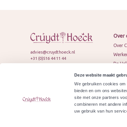
Over 
Over C
advies@cruydthoeck.nl
Werken
+31 (0)516 44 11 44
De Hel
KVK: 82394989
Nieuws
BTW: NL862451747B01
Deze website maakt gebru
Conta
We gebruiken cookies om c
© 2026 Cruydt-Hoeck
Samen
bieden en om ons websitev
site met onze partners vo
Agend
combineren met andere inf
Is Cru
uw gebruik van hun servic
gecert