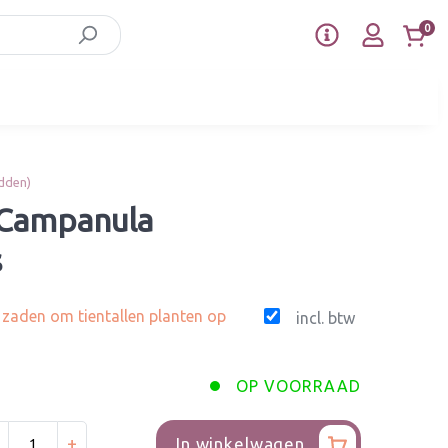
0
dden)
 Campanula
s
g zaden om tientallen planten op
incl. btw
OP VOORRAAD
+
In winkelwagen