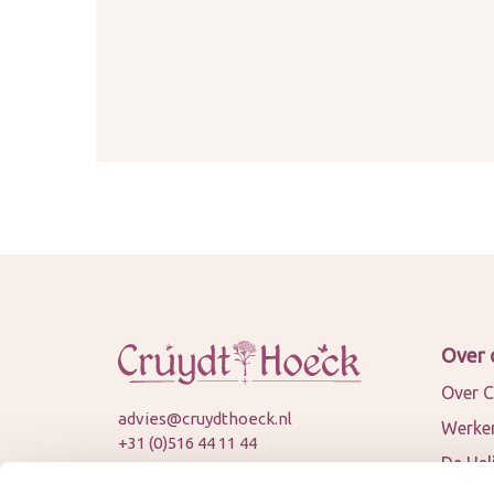
Over 
Over C
advies@cruydthoeck.nl
Werken
+31 (0)516 44 11 44
De Hel
KVK: 82394989