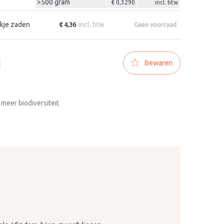
>500 gram
€ 0,3290
incl. btw
kje zaden
incl. btw
€ 4,36
Geen voorraad
Bewaren
 meer biodiversiteit