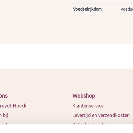
Voedselrijkdom:
voedse
ons
Webshop
ruydt-Hoeck
Klantenservice
 bij
Levertijd en verzendkosten
iant
Betaalmethoden