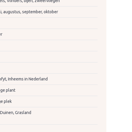
s, Vlinders, bijen, zweefvliegen
juli, augustus, september, oktober
er
fyt, Inheems in Nederland
ige plant
e plek
 Duinen, Grasland