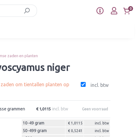
0
mse zaden en planten
Hyoscyamus niger
g zaden om tientallen planten op
incl. btw
sse grammen
incl. btw
€ 1,0115
Geen voorraad
10-49 gram
€ 1,0115
incl. btw
50-499 gram
€ 0,5241
incl. btw