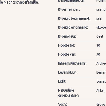
Bestuiving/nectar:
Hommel
n de Nachtschadefamilie.
Bloeimaanden:
juni, 
Bloeitijd beginmaand:
juni
Bloeitijd eindmaand:
oktob
Bloemkleur:
Geel
Hoogte tot:
80
Hoogte van:
30
Inheems/uitheems:
Archeo
Levensduur:
Eenjar
Licht:
zonnig
Natuurlijke
Akker,
groeiplaatsen:
Vocht:
droog