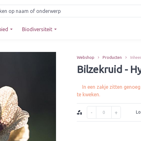
bied
Biodiversiteit
Webshop
Producten
Inhee
Bilzekruid - 
In een zakje zitten genoe
te kweken.
-
+
Lo