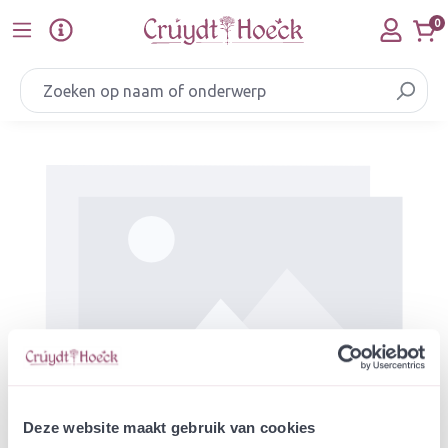
Ga naar de hoofdinhoud
0
Afbeeldingengalerij overslaan
Deze website maakt gebruik van cookies