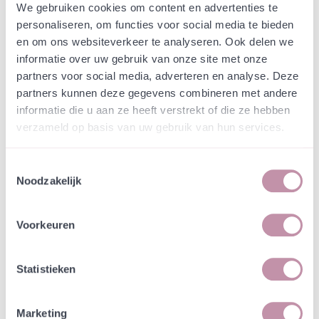
Webshop
Admin producten (hidden)
We gebruiken cookies om content en advertenties te
Blauwe zegge - Carex
personaliseren, om functies voor social media te bieden
en om ons websiteverkeer te analyseren. Ook delen we
panicea
informatie over uw gebruik van onze site met onze
partners voor social media, adverteren en analyse. Deze
In een zakje zitten genoeg zaden om
incl. btw
partners kunnen deze gegevens combineren met andere
tientallen planten op te kweken.
informatie die u aan ze heeft verstrekt of die ze hebben
verzameld op basis van uw gebruik van hun services.
€ 2,19
OP VOORRAAD
incl. btw
Toestemmingsselectie
-
+
In winkelwagen
Noodzakelijk
Bewaren
Voorkeuren
Natuurvriendelijke kwekerij
Statistieken
Jouw bestelling draagt bij aan meer biodiversiteit
Marketing