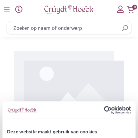
Ga naar de hoofdinhoud
0
Afbeeldingengalerij overslaan
Deze website maakt gebruik van cookies