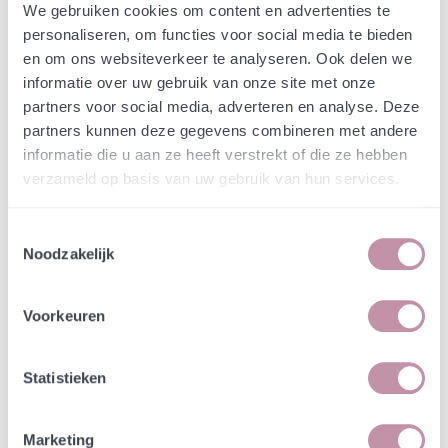
Webshop
Admin producten (hidden)
We gebruiken cookies om content en advertenties te
Bont kroonkruid -
personaliseren, om functies voor social media te bieden
en om ons websiteverkeer te analyseren. Ook delen we
Securigera varia
informatie over uw gebruik van onze site met onze
partners voor social media, adverteren en analyse. Deze
In een zakje zitten genoeg zaden om
incl. btw
partners kunnen deze gegevens combineren met andere
tientallen planten op te kweken.
informatie die u aan ze heeft verstrekt of die ze hebben
verzameld op basis van uw gebruik van hun services.
€ 2,19
OP VOORRAAD
incl. btw
Toestemmingsselectie
-
+
In winkelwagen
Noodzakelijk
Bewaren
Voorkeuren
Natuurvriendelijke kwekerij
Statistieken
Jouw bestelling draagt bij aan meer biodiversiteit
Marketing