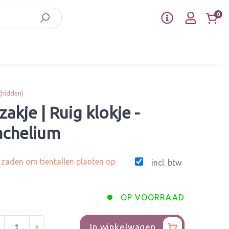
0
(hidden)
kje | Ruig klokje -
achelium
g zaden om tientallen planten op
incl. btw
OP VOORRAAD
+
In winkelwagen