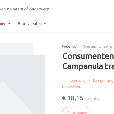
bied
Biodiversiteit
Webshop
Consumentenzakjes 
Consumentenza
Campanula tr
In een zakje zitten genoe
te kweken.
€ 18,15
incl. btw
-
Bewaren