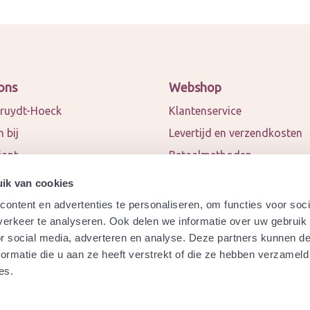
ons
Webshop
ruydt-Hoeck
Klantenservice
 bij
Levertijd en verzendkosten
iant
Betaalmethoden
 en blogs
Algemene voorwaarden
ik van cookies
ct
Privacy policy
ontent en advertenties te personaliseren, om functies voor soci
werkingspartners
Retourneren
erkeer te analyseren. Ook delen we informatie over uw gebruik
or social media, adverteren en analyse. Deze partners kunnen 
a
Garantie
ormatie die u aan ze heeft verstrekt of die ze hebben verzameld
ydt-Hoeck biologisch
Modelformulier herroeping
es.
ificeerd?
Veelgestelde vragen