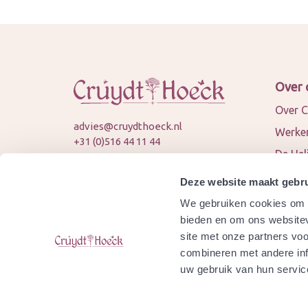
Over 
Over C
advies@cruydthoeck.nl
Werken
+31 (0)516 44 11 44
De Hel
KVK: 82394989
Nieuws
BTW: NL862451747B01
Deze website maakt gebru
Conta
We gebruiken cookies om c
© 2026 Cruydt-Hoeck
Samen
bieden en om ons websitev
site met onze partners vo
Agend
combineren met andere inf
Is Cru
uw gebruik van hun servic
gecert