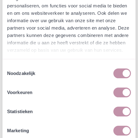
Webshop
Speciaalmengsels (hidden)
personaliseren, om functies voor social media te bieden
Dakmengsel Schadewijk
en om ons websiteverkeer te analyseren. Ook delen we
hoveniers
informatie over uw gebruik van onze site met onze
partners voor social media, adverteren en analyse. Deze
partners kunnen deze gegevens combineren met andere
In een zakje zitten genoeg zaden om
incl. btw
informatie die u aan ze heeft verstrekt of die ze hebben
tientallen planten op te kweken.
verzameld op basis van uw gebruik van hun services.
-
+
Losse grammen
€ 0,89
Toestemmingsselectie
Noodzakelijk
In winkelwagen
Bewaren
Voorkeuren
Natuurvriendelijke kwekerij
Jouw bestelling draagt bij aan meer biodiversiteit
Statistieken
Marketing
Specificatie