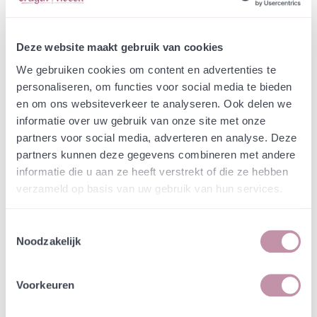
Webshop
Speciaalmengsels (hidden)
Bloemenweide basis alle
gronden voor tuinen
Deze website maakt gebruik van cookies
We gebruiken cookies om content en advertenties te
Vlaanderen
personaliseren, om functies voor social media te bieden
en om ons websiteverkeer te analyseren. Ook delen we
In een zakje zitten genoeg zaden om
incl. btw
informatie over uw gebruik van onze site met onze
tientallen planten op te kweken.
partners voor social media, adverteren en analyse. Deze
partners kunnen deze gegevens combineren met andere
-
+
informatie die u aan ze heeft verstrekt of die ze hebben
25 gram
€ 22,58
verzameld op basis van uw gebruik van hun services.
-
+
250 gram
€ 145,70
Toestemmingsselectie
Noodzakelijk
-
+
Losse grammen
€ 0,62
Voorkeuren
-
+
Kilo
€ 438,17