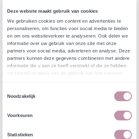
Webshop
Speciaalmengsels (hidden)
Speciaalmengsel
Deze website maakt gebruik van cookies
Heidelandschap gemeente
We gebruiken cookies om content en advertenties te
personaliseren, om functies voor social media te bieden
Breda
en om ons websiteverkeer te analyseren. Ook delen we
informatie over uw gebruik van onze site met onze
In een zakje zitten genoeg zaden om
partners voor social media, adverteren en analyse. Deze
incl. btw
tientallen planten op te kweken.
partners kunnen deze gegevens combineren met andere
informatie die u aan ze heeft verstrekt of die ze hebben
verzameld op basis van uw gebruik van hun services.
-
+
Losse grammen
€ 1,43
1000-4999
Toestemmingsselectie
€ 1,43
incl. btw
Noodzakelijk
5000-9999
€ 1,35
incl. btw
10000-19999
€ 1,28
incl. btw
>20000
€ 1,21
incl. btw
Voorkeuren
In winkelwagen
Bewaren
Statistieken