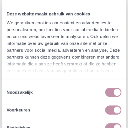
Webshop
Speciaalmengsels (hidden)
Dijkversterking Marken -
Deze website maakt gebruik van cookies
Margrietenmengsel II incl.
We gebruiken cookies om content en advertenties te
aanvullende soorten
personaliseren, om functies voor social media te bieden
en om ons websiteverkeer te analyseren. Ook delen we
informatie over uw gebruik van onze site met onze
In een zakje zitten genoeg zaden om
incl. btw
partners voor social media, adverteren en analyse. Deze
tientallen planten op te kweken.
partners kunnen deze gegevens combineren met andere
informatie die u aan ze heeft verstrekt of die ze hebben
-
+
Losse grammen
€ 0,57
verzameld op basis van uw gebruik van hun services.
1000-4999
€ 0,57
incl. btw
Toestemmingsselectie
5000-9999
€ 0,54
incl. btw
Noodzakelijk
10000-19999
€ 0,51
incl. btw
20000-49999
€ 0,48
incl. btw
Voorkeuren
>50000
€ 0,45
incl. btw
In winkelwagen
Bewaren
Statistieken