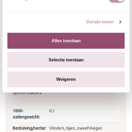
Duizendblad combineert mooi met Vlasbekje,
Brede ereprijs, Prachtanjer en Kluwenklokje.
Details tonen
Overig
De Latijnse naam
Achillea
verwijst naar de Griekse
held Achilles, die met deze plant de wonden van
Alles toestaan
zijn krijgers genas nadat hij was gewezen op de
bloedstelpende werking van duizendblad. De naam
‘millefolium’ verwijst naar de bladeren, ‘mille’
Selectie toestaan
betekent duizend en ‘folium’ betekent bladeren.
Weigeren
Specificaties
1000-
0,1
zadengewicht:
Bestuiving/nectar:
Vlinders, bijen, zweefvliegen