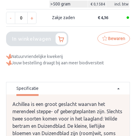
>500 gram
€ 0,1584
incl. btw
-
+
Zakje zaden
€ 4,36
In winkelwagen
Bewaren
Natuurvriendelijke kwekerij
Jouw bestelling draagt bij aan meer biodiversiteit
Specificatie
Achillea is een groot geslacht waarvan het
merendeel steppe- of gebergteplanten zijn. Slechts
twee soorten komen voor in het laagland: Wilde
bertram en Duizendblad. De kleine, lieflijke
bloemen van Duizendblad zijn (room)wit, soms