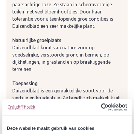
paarsachtige roze. Ze staan in schermvormige
tuilen met veel bloemhoofdjes. Door haar
tolerantie voor uiteenlopende groeicondities is
Duizendblad een zeer makkelijke plant.
Natuurlijke groeiplaats
Duizendblad komt van nature voor op
voedselrijke, verstoorde grond in bermen, op
dijkhellingen, in grasland en op braakliggende
terreinen.
Toepassing
Duizendblad is een gemakkelijke soort voor de
siertuin en kruidentuin. Ze breidt zich makkelijk uit
via de zaden, maar ook via de wortelstok en kan
een bossige en zodenvormende plant worden.
Voor openbaar groen is het een sterke soort die
goed toepasbaar is in bijvoorbeeld wegbermen in
Deze website maakt gebruik van cookies
combinatie met Sint-Janskruid, Knoopkruid, Wilde