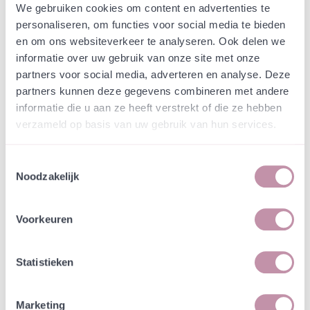
We gebruiken cookies om content en advertenties te
peen en Muskuskaasjeskruid.
personaliseren, om functies voor social media te bieden
en om ons websiteverkeer te analyseren. Ook delen we
Ontwikkeling
informatie over uw gebruik van onze site met onze
De witte of rozeschermvormige bloemtuilen van
partners voor social media, adverteren en analyse. Deze
Duizendblad verschijnen vanaf mei en bloeien
partners kunnen deze gegevens combineren met andere
door totdat de nachtvorsten ze dwingen te
informatie die u aan ze heeft verstrekt of die ze hebben
stoppen.
verzameld op basis van uw gebruik van hun services.
Ecologische waarde
Toestemmingsselectie
Duizendblad wordt bestoven door zweefvliegen en
Noodzakelijk
wilde bijen, zoals de Wormkruidbij, Duinmaskerbij,
Kortsprietwespbij. Omdat de nectar gemakkelijk te
bereiken is, komen ook veel kevers en vlinders op
Voorkeuren
de plant af, zoals de Kleine vuurvlinder en Kleine
vos. En ze is waardplant van de Citroenbladroller
Statistieken
en Zwarthoekbladroller.
Combineren
Marketing