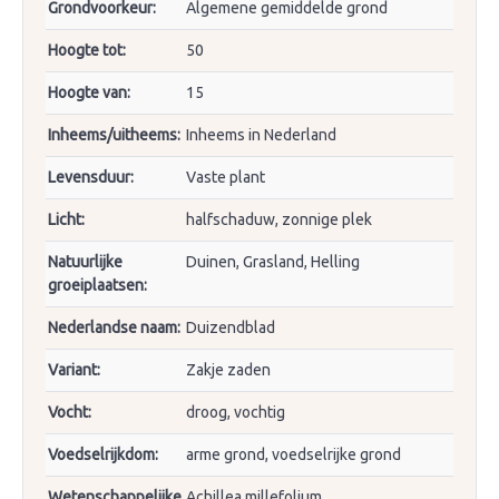
Grondvoorkeur:
Algemene gemiddelde grond
Hoogte tot:
50
Hoogte van:
15
Inheems/uitheems:
Inheems in Nederland
Levensduur:
Vaste plant
Licht:
halfschaduw, zonnige plek
Natuurlijke
Duinen, Grasland, Helling
groeiplaatsen:
Nederlandse naam:
Duizendblad
Variant:
Zakje zaden
Vocht:
droog, vochtig
Voedselrijkdom:
arme grond, voedselrijke grond
Wetenschappelijke
Achillea millefolium