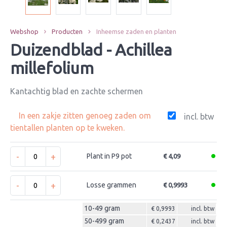
Webshop
Producten
Inheemse zaden en planten
Duizendblad - Achillea
millefolium
Kantachtig blad en zachte schermen
In een zakje zitten genoeg zaden om
incl. btw
tientallen planten op te kweken.
-
+
Plant in P9 pot
€ 4,09
-
+
Losse grammen
€ 0,9993
10-49 gram
€ 0,9993
incl. btw
50-499 gram
€ 0,2437
incl. btw