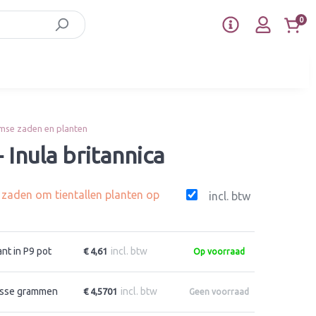
0
mse zaden en planten
- Inula britannica
g zaden om tientallen planten op
incl. btw
ant in P9 pot
incl. btw
€ 4,61
Op voorraad
sse grammen
incl. btw
€ 4,5701
Geen voorraad