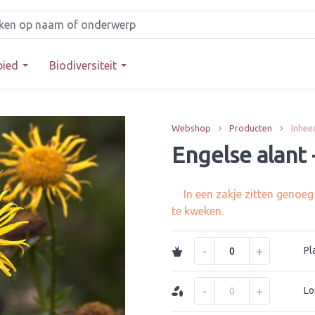
bied
Biodiversiteit
Webshop
Producten
Inhee
Engelse alant 
In een zakje zitten genoe
te kweken.
-
+
Pl
-
+
Lo