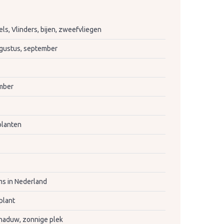
s, Vlinders, bijen, zweefvliegen
augustus, september
mber
lanten
s in Nederland
plant
haduw, zonnige plek