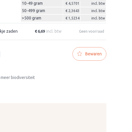
10-49 gram
€ 4,5701
incl. btw
50-499 gram
€ 2,3643
incl. btw
>500 gram
€ 1,5234
incl. btw
kje zaden
incl. btw
€ 6,69
Geen voorraad
Bewaren
 meer biodiversiteit