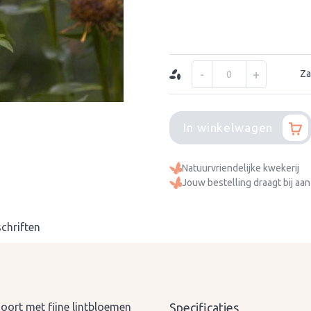
-
+
Za
In winkelwagen
Natuurvriendelijke kwekerij
Jouw bestelling draagt bij aan
chriften
soort met fijne lintbloemen
Specificaties