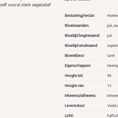
elf vooral sterk vegetatief
Bestuiving/nectar:
Hommel
Bloeimaanden:
juli, 
Bloeitijd beginmaand:
juli
Bloeitijd eindmaand:
septe
Bloemkleur:
Geel
Eigenschappen:
Heemp
Hoogte tot:
90
Hoogte van:
15
Inheems/uitheems:
Inheem
Levensduur:
Vaste 
Licht:
halfsc