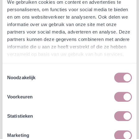
Webshop
Speciaalmengsels (hidden)
We gebruiken cookies om content en advertenties te
Frysk Siedmingsel zand-
personaliseren, om functies voor social media te bieden
en om ons websiteverkeer te analyseren. Ook delen we
veen kades Haulerpolder
informatie over uw gebruik van onze site met onze
partners voor social media, adverteren en analyse. Deze
In een zakje zitten genoeg zaden om
partners kunnen deze gegevens combineren met andere
incl. btw
tientallen planten op te kweken.
informatie die u aan ze heeft verstrekt of die ze hebben
verzameld op basis van uw gebruik van hun services.
-
+
Losse grammen
€ 0,87
Toestemmingsselectie
Noodzakelijk
In winkelwagen
Bewaren
Voorkeuren
Natuurvriendelijke kwekerij
Jouw bestelling draagt bij aan meer biodiversiteit
Statistieken
Marketing
Specificatie