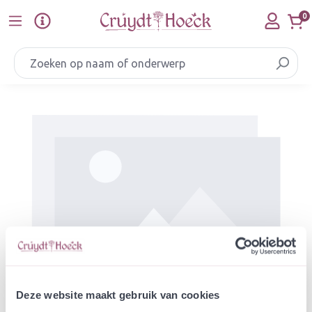
Ga naar de hoofdinhoud
0
Afbeeldingengalerij overslaan
Deze website maakt gebruik van cookies