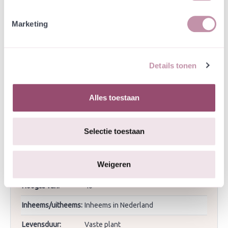
Bestuiving/nectar:
Hommels, Vlinders, bijen,
Marketing
zweefvliegen
Bloeimaanden:
mei, juni, juli
Details tonen
Bloeitijd
mei
beginmaand:
Alles toestaan
Bloeitijd
juli
eindmaand:
Bloemkleur:
Geel
Selectie toestaan
Eigenschappen:
Heemplanten
Weigeren
Hoogte tot:
125
Hoogte van:
40
Inheems/uitheems:
Inheems in Nederland
Levensduur:
Vaste plant