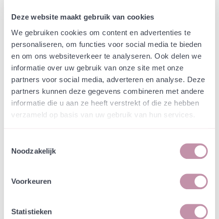
Deze website maakt gebruik van cookies
In winkelwagen
Bewaren
We gebruiken cookies om content en advertenties te
personaliseren, om functies voor social media te bieden
Natuurvriendelijke kwekerij
en om ons websiteverkeer te analyseren. Ook delen we
Jouw bestelling draagt bij aan meer biodiversiteit
informatie over uw gebruik van onze site met onze
partners voor social media, adverteren en analyse. Deze
partners kunnen deze gegevens combineren met andere
informatie die u aan ze heeft verstrekt of die ze hebben
Specificatie
verzameld op basis van uw gebruik van hun services.
Langs het water of op natte plaatsen bloeit deze
Toestemmingsselectie
vaste plant met grote gele bloemen. Gele lis is
Noodzakelijk
waardplant voor de Gele lis-boorder, Helotropha
leucostigma, een nachtvlinder en de Lissnuitkever,
Mononychus punctumalbum.
Voorkeuren
Specificaties
Statistieken