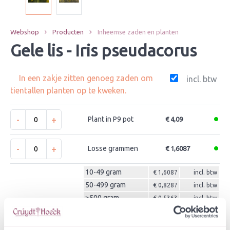
Webshop
Producten
Inheemse zaden en planten
Gele lis - Iris pseudacorus
In een zakje zitten genoeg zaden om
incl. btw
tientallen planten op te kweken.
-
+
Plant in P9 pot
€ 4,09
-
+
Losse grammen
€ 1,6087
10-49 gram
€ 1,6087
incl. btw
50-499 gram
€ 0,8287
incl. btw
>500 gram
€ 0,5363
incl. btw
-
+
Zakje zaden
€ 4,36