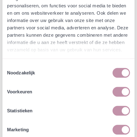
Webshop
Speciaalmengsels (hidden)
personaliseren, om functies voor social media te bieden
Groeninfrastructuur Nieuw
en om ons websiteverkeer te analyseren. Ook delen we
Rhijngeest - Plas-dras zone
informatie over uw gebruik van onze site met onze
partners voor social media, adverteren en analyse. Deze
partners kunnen deze gegevens combineren met andere
In een zakje zitten genoeg zaden om
incl. btw
informatie die u aan ze heeft verstrekt of die ze hebben
tientallen planten op te kweken.
verzameld op basis van uw gebruik van hun services.
-
+
Losse grammen
€ 0,91
Toestemmingsselectie
Noodzakelijk
In winkelwagen
Bewaren
Voorkeuren
Natuurvriendelijke kwekerij
Jouw bestelling draagt bij aan meer biodiversiteit
Statistieken
Marketing
Specificatie