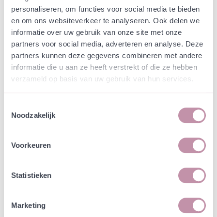
Webshop
Speciaalmengsels (hidden)
personaliseren, om functies voor social media te bieden
Hendrik Ido Ambacht
en om ons websiteverkeer te analyseren. Ook delen we
Beleefplein
informatie over uw gebruik van onze site met onze
partners voor social media, adverteren en analyse. Deze
partners kunnen deze gegevens combineren met andere
In een zakje zitten genoeg zaden om
incl. btw
informatie die u aan ze heeft verstrekt of die ze hebben
tientallen planten op te kweken.
verzameld op basis van uw gebruik van hun services.
-
+
Losse grammen
€ 0,67
Toestemmingsselectie
Noodzakelijk
In winkelwagen
Bewaren
Voorkeuren
Natuurvriendelijke kwekerij
Jouw bestelling draagt bij aan meer biodiversiteit
Statistieken
Marketing
Specificatie