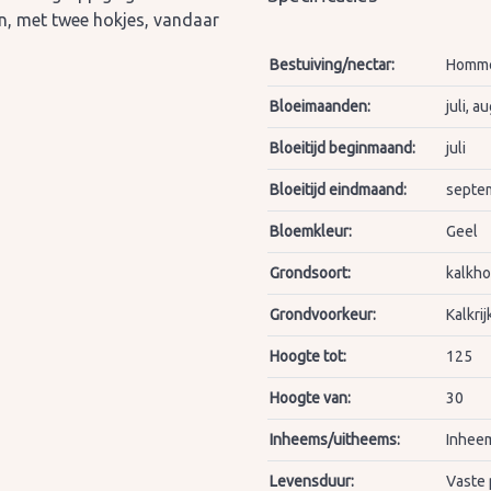
n, met twee hokjes, vandaar
Bestuiving/nectar:
Hommel
Bloeimaanden:
juli, 
Bloeitijd beginmaand:
juli
Bloeitijd eindmaand:
septe
Bloemkleur:
Geel
Grondsoort:
kalkh
Grondvoorkeur:
Kalkri
Hoogte tot:
125
Hoogte van:
30
Inheems/uitheems:
Inheem
Levensduur:
Vaste 