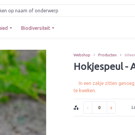
bied
Biodiversiteit
Webshop
Producten
Inhee
Hokjespeul - A
In een zakje zitten genoe
te kweken.
-
+
L