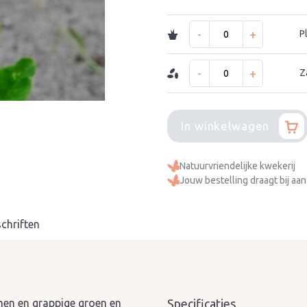
-
+
P
-
+
Z
In winkelwagen
Natuurvriendelijke kwekerij
Jouw bestelling draagt bij aan
chriften
en en grappige groen en
Specificaties