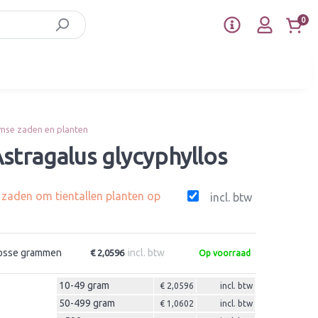
0
mse zaden en planten
stragalus glycyphyllos
g zaden om tientallen planten op
incl. btw
osse grammen
incl. btw
€ 2,0596
Op voorraad
10-49 gram
€ 2,0596
incl. btw
50-499 gram
€ 1,0602
incl. btw