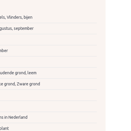
s, Vlinders, bijen
augustus, september
mber
oudende grond, leem
jke grond, Zware grond
s in Nederland
plant