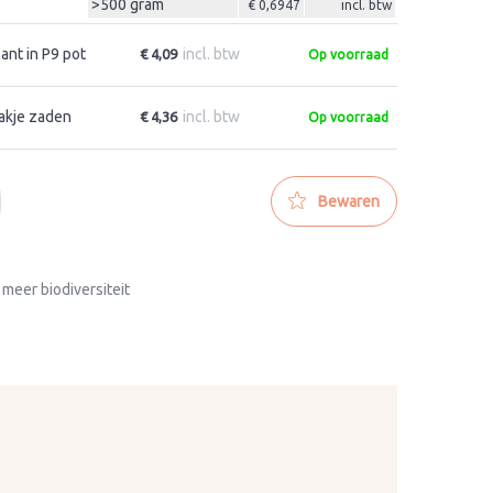
>500 gram
€ 0,6947
incl. btw
lant in P9 pot
incl. btw
€ 4,09
Op voorraad
akje zaden
incl. btw
€ 4,36
Op voorraad
Bewaren
 meer biodiversiteit