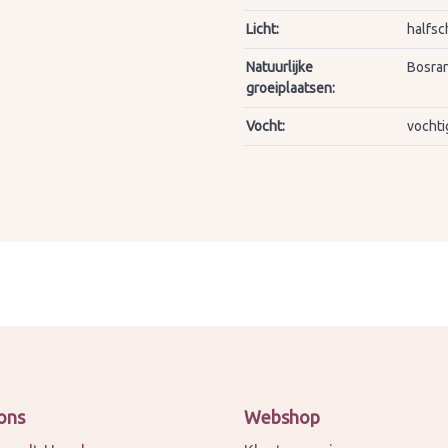
Licht:
halfsc
Natuurlijke
Bosran
groeiplaatsen:
Vocht:
vochti
ons
Webshop