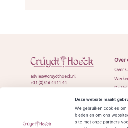
Over 
Over C
advies@cruydthoeck.nl
Werken
+31 (0)516 44 11 44
De Hel
KVK: 82394989
Nieuws
BTW: NL862451747B01
Deze website maakt gebru
Conta
We gebruiken cookies om c
© 2026 Cruydt-Hoeck
Samen
bieden en om ons websitev
site met onze partners vo
Agend