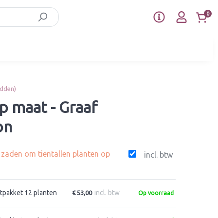
0
idden)
p maat - Graaf
on
g zaden om tientallen planten op
incl. btw
tpakket 12 planten
incl. btw
€ 53,00
Op voorraad