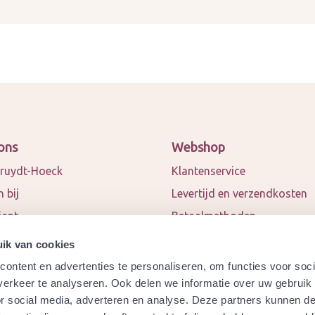
ons
Webshop
ruydt-Hoeck
Klantenservice
 bij
Levertijd en verzendkosten
iant
Betaalmethoden
 en blogs
Algemene voorwaarden
ik van cookies
ct
Privacy policy
ontent en advertenties te personaliseren, om functies voor soci
werkingspartners
Retourneren
erkeer te analyseren. Ook delen we informatie over uw gebruik
or social media, adverteren en analyse. Deze partners kunnen 
a
Garantie