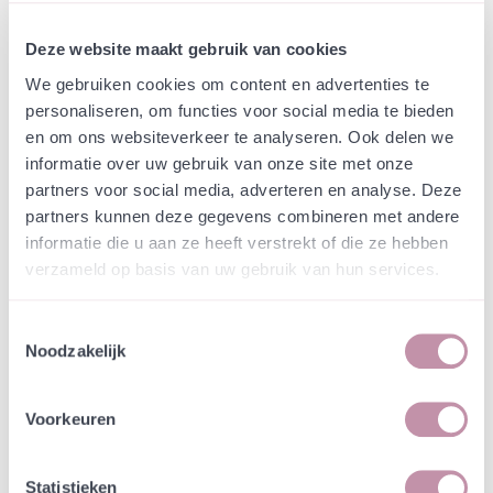
In winkelwagen
Bewaren
Deze website maakt gebruik van cookies
We gebruiken cookies om content en advertenties te
Natuurvriendelijke kwekerij
personaliseren, om functies voor social media te bieden
Jouw bestelling draagt bij aan meer biodiversiteit
en om ons websiteverkeer te analyseren. Ook delen we
informatie over uw gebruik van onze site met onze
partners voor social media, adverteren en analyse. Deze
Specificatie
partners kunnen deze gegevens combineren met andere
informatie die u aan ze heeft verstrekt of die ze hebben
verzameld op basis van uw gebruik van hun services.
Rood zwenkgras is een zeer variabele soort,
omdat ze op veel verschillende biotopen
voorkomt. De vorm Festuca rubra subsp.
Toestemmingsselectie
commutata is redelijk tolerant voor droogte en is
Noodzakelijk
een trage groeier, dus zeer fijn in combinatie met
bloemen. Op schrale tot matig voedselrijke grond.
Voorkeuren
Specificaties
Statistieken