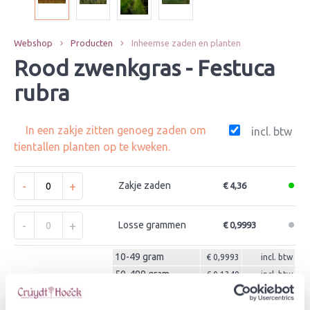
Webshop
Producten
Inheemse zaden en planten
Rood zwenkgras - Festuca
rubra
In een zakje zitten genoeg zaden om
incl. btw
tientallen planten op te kweken.
-
+
Zakje zaden
€ 4,36
-
+
Losse grammen
€ 0,9993
10-49 gram
€ 0,9993
incl. btw
50-499 gram
€ 0,1340
incl. btw
>500 gram
€ 0,0244
incl. btw