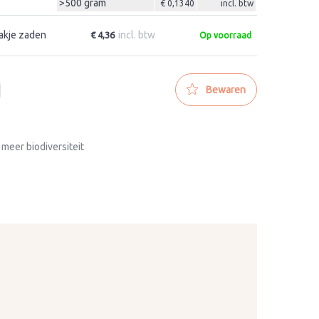
>500 gram
€ 0,1340
incl. btw
akje zaden
incl. btw
€ 4,36
Op voorraad
Bewaren
 meer biodiversiteit