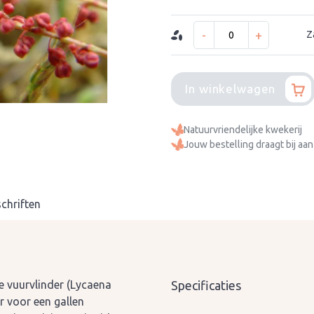
-
+
Z
In winkelwagen
Natuurvriendelijke kwekerij
Jouw bestelling draagt bij aan
chriften
ne vuurvlinder (Lycaena
Specificaties
r voor een gallen