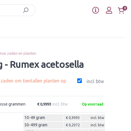
0
mse zaden en planten
 - Rumex acetosella
g zaden om tientallen planten op
incl. btw
osse grammen
incl. btw
€ 0,9993
Op voorraad
10-49 gram
€ 0,9993
incl. btw
50-499 gram
€ 0,2072
incl. btw