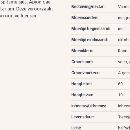
 spitsmuisjes, Apionidae.
Bestuiving/nectar:
Vlinde
tarium. Deze veroorzaakt
i rood verkleuren.
Bloeimaanden:
mei, ju
Bloeitijd beginmaand:
mei
Bloeitijd eindmaand:
oktob
Bloemkleur:
Rood
Grondsoort:
veen, 
Grondvoorkeur:
Algeme
Hoogte tot:
60
Hoogte van:
10
Inheems/uitheems:
Inheem
Levensduur:
Tweeja
Licht:
halfsc