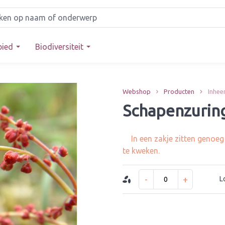
bied
Biodiversiteit
Webshop
Producten
Inhee
Schapenzuring
In een zakje zitten genoe
te kweken.
-
+
L