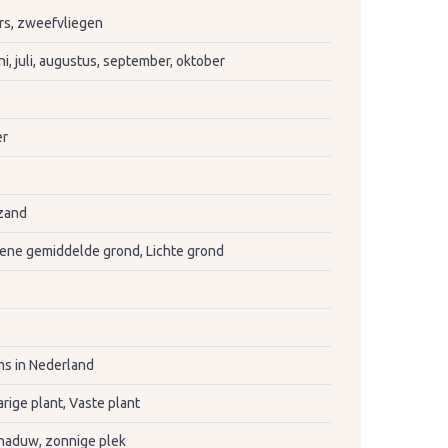
rs, zweefvliegen
ni, juli, augustus, september, oktober
er
zand
ne gemiddelde grond, Lichte grond
s in Nederland
rige plant, Vaste plant
haduw, zonnige plek