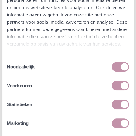
personaliseren, om functies voor social media te bieden
Webshop
Speciaalmengsels (hidden)
en om ons websiteverkeer te analyseren. Ook delen we
Schwienswei Sittard-Geleen
informatie over uw gebruik van onze site met onze
partners voor social media, adverteren en analyse. Deze
In een zakje zitten genoeg zaden om
incl. btw
partners kunnen deze gegevens combineren met andere
tientallen planten op te kweken.
informatie die u aan ze heeft verstrekt of die ze hebben
verzameld op basis van uw gebruik van hun services.
-
+
Losse grammen
€ 0,63
Toestemmingsselectie
Noodzakelijk
In winkelwagen
Bewaren
Voorkeuren
Natuurvriendelijke kwekerij
Jouw bestelling draagt bij aan meer biodiversiteit
Statistieken
Specificatie
Marketing