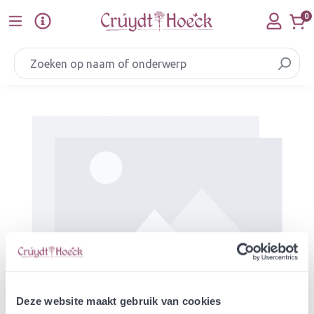
Ga naar de hoofdinhoud
0
Afbeeldingengalerij overslaan
Deze website maakt gebruik van cookies