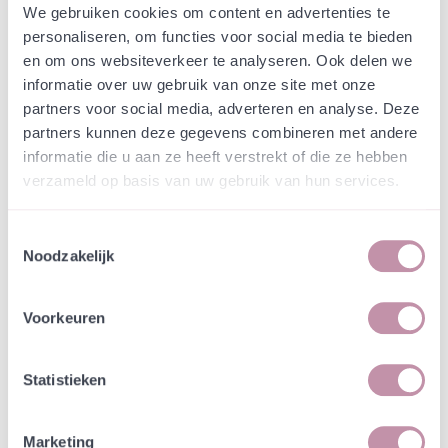
Webshop
Speciaalmengsels (hidden)
We gebruiken cookies om content en advertenties te
Speciaal schaduwminnend
personaliseren, om functies voor social media te bieden
en om ons websiteverkeer te analyseren. Ook delen we
mengsel Zonnepark
informatie over uw gebruik van onze site met onze
Zuidvelde
partners voor social media, adverteren en analyse. Deze
partners kunnen deze gegevens combineren met andere
informatie die u aan ze heeft verstrekt of die ze hebben
In een zakje zitten genoeg zaden om
incl. btw
verzameld op basis van uw gebruik van hun services.
tientallen planten op te kweken.
Toestemmingsselectie
-
+
Losse grammen
€ 0,70
Noodzakelijk
In winkelwagen
Bewaren
Voorkeuren
Natuurvriendelijke kwekerij
Statistieken
Jouw bestelling draagt bij aan meer biodiversiteit
Marketing