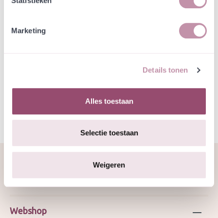
Statistieken
Natuurvriendelijke kwekerij
Jouw bestelling draagt bij aan meer biodiversiteit
Marketing
Specificatie
Details tonen
JMS 30-6-2025 met 22,5% éénjarigen.
Alles toestaan
Selectie toestaan
Weigeren
Over ons
Webshop