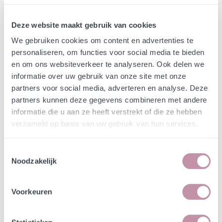
Webshop
Speciaalmengsels (hidden)
Speciaal uitdeelmengsel
Deze website maakt gebruik van cookies
gemeente Brunssum met
We gebruiken cookies om content en advertenties te
eenjarigen
personaliseren, om functies voor social media te bieden
en om ons websiteverkeer te analyseren. Ook delen we
informatie over uw gebruik van onze site met onze
In een zakje zitten genoeg zaden om
incl. btw
partners voor social media, adverteren en analyse. Deze
tientallen planten op te kweken.
partners kunnen deze gegevens combineren met andere
informatie die u aan ze heeft verstrekt of die ze hebben
-
+
Losse grammen
€ 0,54
verzameld op basis van uw gebruik van hun services.
-
+
Uitdeelzakje 10 gram
€ 7,27
Toestemmingsselectie
Noodzakelijk
-
+
Uitdeelzakje 5 gram
€ 5,23
Voorkeuren
In winkelwagen
Bewaren