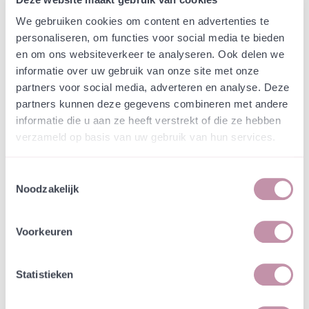
Webshop
Speciaalmengsels (hidden)
Speciaalmengsel
We gebruiken cookies om content en advertenties te
personaliseren, om functies voor social media te bieden
Aangepaste variant M1 en
en om ons websiteverkeer te analyseren. Ook delen we
A6 - Gemeente Rijssen-
informatie over uw gebruik van onze site met onze
partners voor social media, adverteren en analyse. Deze
Holten
partners kunnen deze gegevens combineren met andere
informatie die u aan ze heeft verstrekt of die ze hebben
In een zakje zitten genoeg zaden om
verzameld op basis van uw gebruik van hun services.
incl. btw
tientallen planten op te kweken.
Toestemmingsselectie
Noodzakelijk
-
+
Losse grammen
€ 0,61
Voorkeuren
In winkelwagen
Bewaren
Statistieken
Natuurvriendelijke kwekerij
Jouw bestelling draagt bij aan meer biodiversiteit