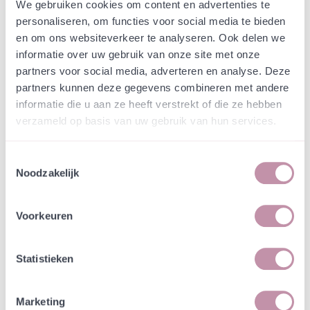
Webshop
Speciaalmengsels (hidden)
We gebruiken cookies om content en advertenties te
Speciaalmengsel Den Oever
personaliseren, om functies voor social media te bieden
en om ons websiteverkeer te analyseren. Ook delen we
Onder panelen
informatie over uw gebruik van onze site met onze
partners voor social media, adverteren en analyse. Deze
In een zakje zitten genoeg zaden om
partners kunnen deze gegevens combineren met andere
incl. btw
tientallen planten op te kweken.
informatie die u aan ze heeft verstrekt of die ze hebben
verzameld op basis van uw gebruik van hun services.
-
+
Losse grammen
€ 0,91
Toestemmingsselectie
Noodzakelijk
In winkelwagen
Bewaren
Voorkeuren
Natuurvriendelijke kwekerij
Jouw bestelling draagt bij aan meer biodiversiteit
Statistieken
Marketing
Specificatie