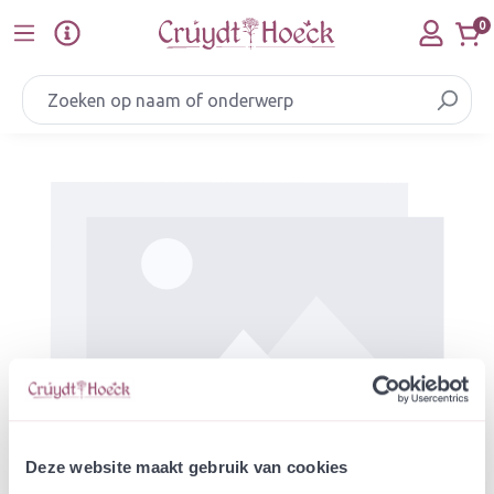
Ga naar de hoofdinhoud
0
Afbeeldingengalerij overslaan
Deze website maakt gebruik van cookies