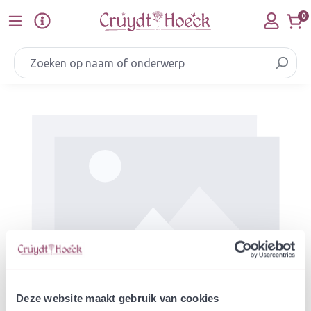
Ga naar de hoofdinhoud
0
Afbeeldingengalerij overslaan
Deze website maakt gebruik van cookies