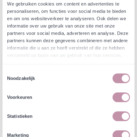
Webshop
Speciaalmengsels (hidden)
We gebruiken cookies om content en advertenties te
Speciaalmengsel Essers
personaliseren, om functies voor social media te bieden
en om ons websiteverkeer te analyseren. Ook delen we
Genk - Parkings in
informatie over uw gebruik van onze site met onze
grasdallen
partners voor social media, adverteren en analyse. Deze
partners kunnen deze gegevens combineren met andere
informatie die u aan ze heeft verstrekt of die ze hebben
In een zakje zitten genoeg zaden om
incl. btw
verzameld op basis van uw gebruik van hun services.
tientallen planten op te kweken.
Toestemmingsselectie
-
+
Losse grammen
€ 1,17
Noodzakelijk
In winkelwagen
Bewaren
Voorkeuren
Natuurvriendelijke kwekerij
Statistieken
Jouw bestelling draagt bij aan meer biodiversiteit
Marketing