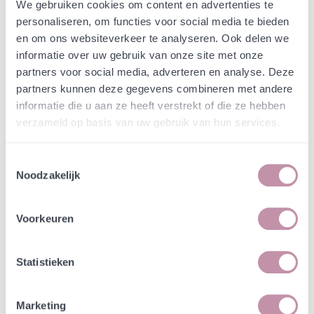
Webshop
Speciaalmengsels (hidden)
We gebruiken cookies om content en advertenties te
Speciaalmengsel Gemeente
personaliseren, om functies voor social media te bieden
en om ons websiteverkeer te analyseren. Ook delen we
Assen schrale taluds
informatie over uw gebruik van onze site met onze
partners voor social media, adverteren en analyse. Deze
In een zakje zitten genoeg zaden om
partners kunnen deze gegevens combineren met andere
incl. btw
tientallen planten op te kweken.
informatie die u aan ze heeft verstrekt of die ze hebben
verzameld op basis van uw gebruik van hun services.
-
+
Losse grammen
€ 0,9371
Toestemmingsselectie
Noodzakelijk
In winkelwagen
Bewaren
Voorkeuren
Natuurvriendelijke kwekerij
Jouw bestelling draagt bij aan meer biodiversiteit
Statistieken
Marketing
Specificatie