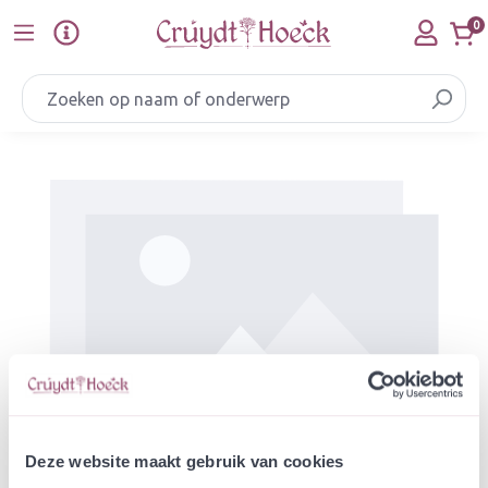
Ga naar de hoofdinhoud
0
Afbeeldingengalerij overslaan
Deze website maakt gebruik van cookies