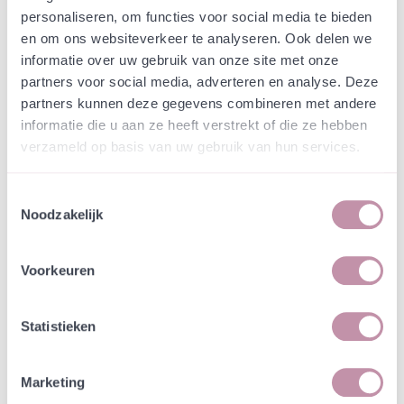
Webshop
Speciaalmengsels (hidden)
personaliseren, om functies voor social media te bieden
Speciaalmengsel Gemeente
en om ons websiteverkeer te analyseren. Ook delen we
Berkelland - Vochtig Oevers
informatie over uw gebruik van onze site met onze
partners voor social media, adverteren en analyse. Deze
partners kunnen deze gegevens combineren met andere
In een zakje zitten genoeg zaden om
incl. btw
informatie die u aan ze heeft verstrekt of die ze hebben
tientallen planten op te kweken.
verzameld op basis van uw gebruik van hun services.
-
+
Losse grammen
€ 1,04
Toestemmingsselectie
Noodzakelijk
In winkelwagen
Bewaren
Voorkeuren
Natuurvriendelijke kwekerij
Jouw bestelling draagt bij aan meer biodiversiteit
Statistieken
Marketing
Specificatie