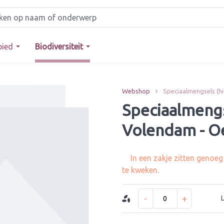
bied
Biodiversiteit
Webshop
Speciaalmengsels (h
Speciaalmeng
Volendam - Oe
In een zakje zitten genoe
te kweken.
-
+