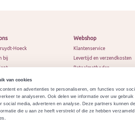
ons
Webshop
ruydt-Hoeck
Klantenservice
 bij
Levertijd en verzendkosten
iant
Betaalmethoden
 en blogs
Algemene voorwaarden
ik van cookies
ct
Privacy policy
ontent en advertenties te personaliseren, om functies voor soci
werkingspartners
Retourneren
erkeer te analyseren. Ook delen we informatie over uw gebruik
or social media, adverteren en analyse. Deze partners kunnen 
a
Garantie
ormatie die u aan ze heeft verstrekt of die ze hebben verzameld
ydt-Hoeck biologisch
Modelformulier herroeping
es.
ificeerd?
Veelgestelde vragen