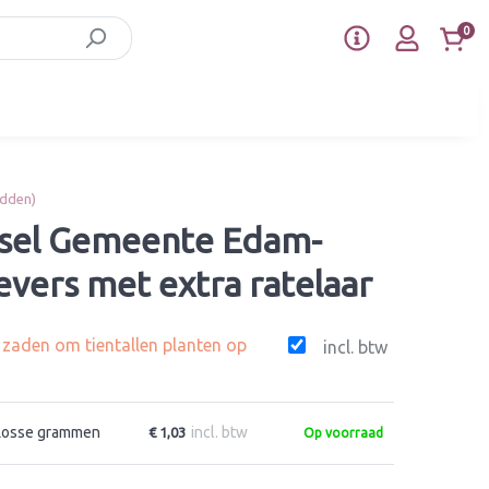
0
idden)
sel Gemeente Edam-
vers met extra ratelaar
g zaden om tientallen planten op
incl. btw
Losse grammen
incl. btw
€ 1,03
Op voorraad