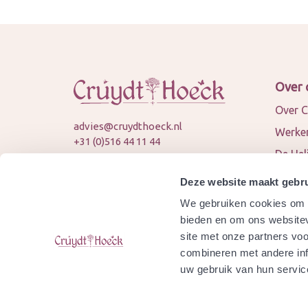
Over 
Over C
advies@cruydthoeck.nl
Werken
+31 (0)516 44 11 44
De Hel
KVK: 82394989
Nieuws
BTW: NL862451747B01
Deze website maakt gebru
Conta
We gebruiken cookies om c
© 2026 Cruydt-Hoeck
Samen
bieden en om ons websitev
site met onze partners vo
Agend
combineren met andere inf
Is Cru
uw gebruik van hun servic
gecert