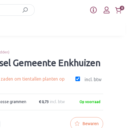
0
idden)
sel Gemeente Enkhuizen
g zaden om tientallen planten op
incl. btw
Losse grammen
incl. btw
€ 0,73
Op voorraad
Bewaren