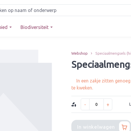
bied
Biodiversiteit
Webshop
Speciaalmengsels (h
Speciaalmeng
In een zakje zitten genoe
te kweken.
-
+
In winkelwagen