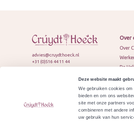
Over 
Over C
advies@cruydthoeck.nl
Werken
+31 (0)516 44 11 44
De Hel
KVK: 82394989
Nieuws
BTW: NL862451747B01
Deze website maakt gebru
Conta
We gebruiken cookies om c
© 2026 Cruydt-Hoeck
Samen
bieden en om ons websitev
site met onze partners vo
Agend
combineren met andere inf
Is Cru
uw gebruik van hun servic
gecert