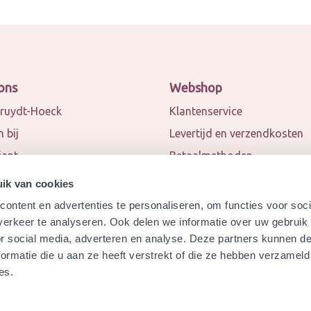
ons
Webshop
ruydt-Hoeck
Klantenservice
 bij
Levertijd en verzendkosten
iant
Betaalmethoden
 en blogs
Algemene voorwaarden
ik van cookies
ct
Privacy policy
ontent en advertenties te personaliseren, om functies voor soci
werkingspartners
Retourneren
erkeer te analyseren. Ook delen we informatie over uw gebruik
or social media, adverteren en analyse. Deze partners kunnen 
a
Garantie
ormatie die u aan ze heeft verstrekt of die ze hebben verzameld
ydt-Hoeck biologisch
Modelformulier herroeping
es.
ificeerd?
Veelgestelde vragen