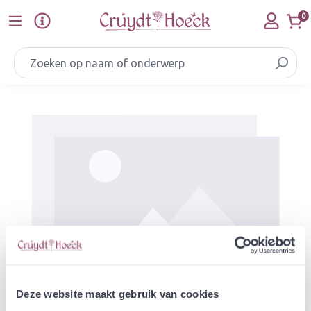
Ga naar de hoofdinhoud
0
Afbeeldingengalerij overslaan
Deze website maakt gebruik van cookies