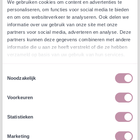
Webshop
Speciaalmengsels (hidden)
We gebruiken cookies om content en advertenties te
Speciaalmengsel gemeente
personaliseren, om functies voor social media te bieden
en om ons websiteverkeer te analyseren. Ook delen we
Schiedam - laag
informatie over uw gebruik van onze site met onze
partners voor social media, adverteren en analyse. Deze
In een zakje zitten genoeg zaden om
partners kunnen deze gegevens combineren met andere
incl. btw
tientallen planten op te kweken.
informatie die u aan ze heeft verstrekt of die ze hebben
verzameld op basis van uw gebruik van hun services.
-
+
Losse grammen
€ 0,90
Toestemmingsselectie
Noodzakelijk
In winkelwagen
Bewaren
Voorkeuren
Natuurvriendelijke kwekerij
Jouw bestelling draagt bij aan meer biodiversiteit
Statistieken
Marketing
Specificatie