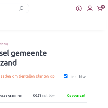
0
idden)
sel gemeente
 zand
g zaden om tientallen planten op
incl. btw
Losse grammen
incl. btw
€ 0,71
Op voorraad