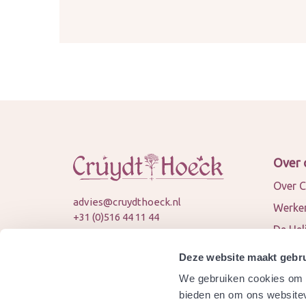
Over 
Over C
advies@cruydthoeck.nl
Werken
+31 (0)516 44 11 44
De Hel
KVK: 82394989
Nieuws
BTW: NL862451747B01
Deze website maakt gebru
Conta
We gebruiken cookies om c
© 2026 Cruydt-Hoeck
Samen
bieden en om ons websitev