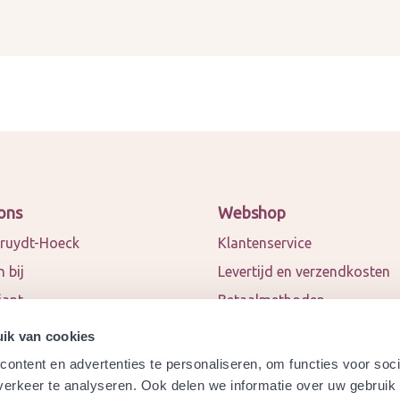
ons
Webshop
ruydt-Hoeck
Klantenservice
 bij
Levertijd en verzendkosten
iant
Betaalmethoden
 en blogs
Algemene voorwaarden
ik van cookies
ct
Privacy policy
ontent en advertenties te personaliseren, om functies voor soci
werkingspartners
Retourneren
erkeer te analyseren. Ook delen we informatie over uw gebruik