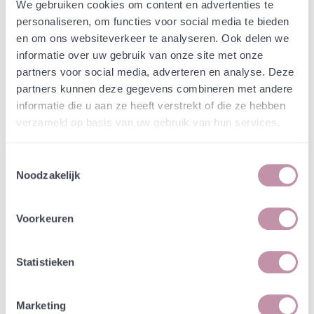
Webshop
Speciaalmengsels (hidden)
We gebruiken cookies om content en advertenties te
Speciaalmengsel Green
personaliseren, om functies voor social media te bieden
en om ons websiteverkeer te analyseren. Ook delen we
Architects 2
informatie over uw gebruik van onze site met onze
partners voor social media, adverteren en analyse. Deze
In een zakje zitten genoeg zaden om
partners kunnen deze gegevens combineren met andere
incl. btw
tientallen planten op te kweken.
informatie die u aan ze heeft verstrekt of die ze hebben
verzameld op basis van uw gebruik van hun services.
-
+
Losse grammen
€ 0,77
Toestemmingsselectie
Noodzakelijk
In winkelwagen
Bewaren
Voorkeuren
Natuurvriendelijke kwekerij
Jouw bestelling draagt bij aan meer biodiversiteit
Statistieken
Marketing
Specificatie