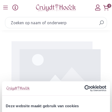
Ga naar de hoofdinhoud
0
Afbeeldingengalerij overslaan
Deze website maakt gebruik van cookies