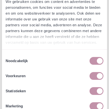
Webshop
Speciaalmengsels (hidden)
We gebruiken cookies om content en advertenties te
Speciaalmengsel leem
personaliseren, om functies voor social media te bieden
en om ons websiteverkeer te analyseren. Ook delen we
laagblijvend
informatie over uw gebruik van onze site met onze
partners voor social media, adverteren en analyse. Deze
In een zakje zitten genoeg zaden om
partners kunnen deze gegevens combineren met andere
incl. btw
tientallen planten op te kweken.
informatie die u aan ze heeft verstrekt of die ze hebben
verzameld op basis van uw gebruik van hun services.
-
+
Losse grammen
€ 0,90
Toestemmingsselectie
Noodzakelijk
In winkelwagen
Bewaren
Voorkeuren
Natuurvriendelijke kwekerij
Jouw bestelling draagt bij aan meer biodiversiteit
Statistieken
Marketing
Specificatie