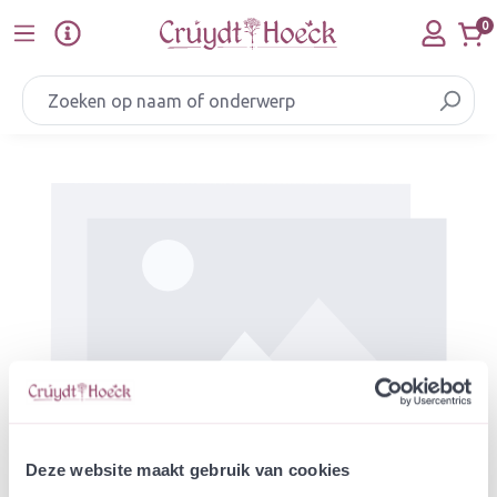
Ga naar de hoofdinhoud
0
Afbeeldingengalerij overslaan
Deze website maakt gebruik van cookies